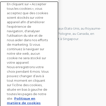
En cliquant sur « Accepter
tous les cookies », vous
acceptez que des cookies
soient stockés sur votre
CONTACTEZ-NOUS
appareil afin d'améliorer
l'expérience de
Nous avons des bureaux en France, aux États-Unis, au Royaume-
navigation, d'analyser
Uni, à Hong Kong, à l'île Maurice, en Pologne, au Canada, en
l'utilisation du site et de
Allemagne, au Japon, en Espagne et à Singapour.
nous aider dans nos efforts
de marketing. Si vous
continuez à naviguer sur
notre site web, aucun
CONTACTEZ-NOUS
cookie ne sera stocké sur
votre appareil.
Nous enregistrons votre
SOLUTIONS
choix pendant 6 mois. Vous
ENTERPRISE
pouvez changer d’avis à
tout moment en cliquant
sur l’icône des cookies,
ÉVALUATIONS RSE
située en bas à gauche de
RESSOURCES
toutes les pages de notre
À PROPOS
site.
Politique en
matière de cookies