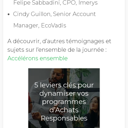
Société
Felipe Sabbadini, CPO, Imerys
Cindy Guillon, Senior Account
Manager, EcoVadis
Chiffre d'affaires annuel
A découvrir, d’autres témoignages et
sujets sur l’ensemble de la journée :
Profession
Accélérons ensemble
Pays
5 leviers clés pour
dynamiser vos
programmes
d’Achats
Refuser les
communications EcoVadis
Responsables