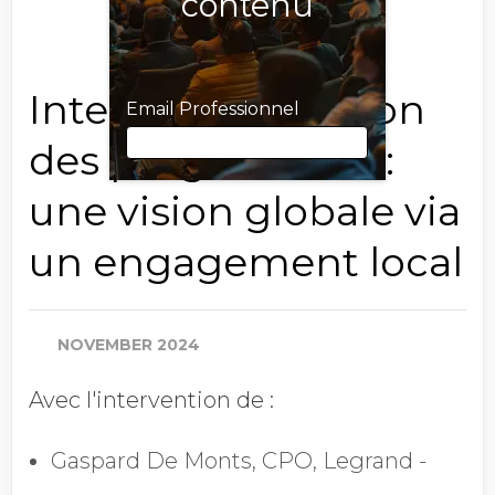
contenu
Internationalisation
Email Professionnel
des programmes :
une vision globale via
Email Professionnel
un engagement local
Prénom
NOVEMBER 2024
Avec l'intervention de :
Nom
Gaspard De Monts, CPO, Legrand -