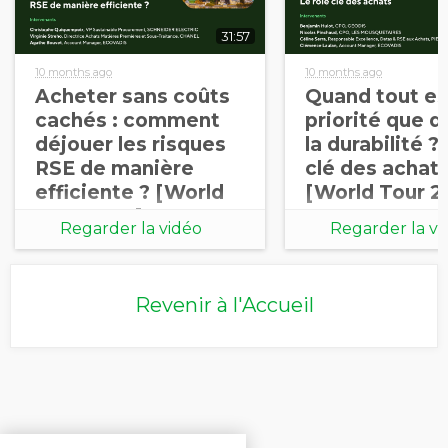
31:57
10 months ago
10 months ago
Acheter sans coûts
Quand tout es
cachés : comment
priorité que d
déjouer les risques
la durabilité ?
RSE de manière
clé des achat
efficiente ? [World
[World Tour 2
Tour 2025]
Regarder la vidéo
Regarder la vi
Revenir à l'Accueil