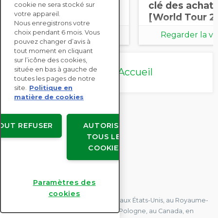
RSE de manière
clé des achat
cookie ne sera stocké sur
votre appareil.
efficiente ? [World
[World Tour 2
Nous enregistrons votre
Tour 2025]
choix pendant 6 mois. Vous
Regarder la vidéo
Regarder la vi
pouvez changer d’avis à
tout moment en cliquant
sur l’icône des cookies,
située en bas à gauche de
Revenir à l'Accueil
toutes les pages de notre
site.
Politique en
matière de cookies
OUT REFUSER
AUTORISER
TOUS LES
COOKIES
CONTACTEZ-NOUS
Paramètres des
cookies
Nous avons des bureaux en France, aux États-Unis, au Royaume-
Uni, à Hong Kong, à l'île Maurice, en Pologne, au Canada, en