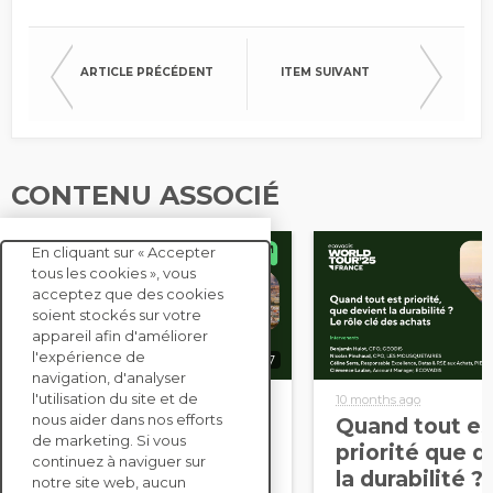
ARTICLE PRÉCÉDENT
ITEM SUIVANT
CONTENU ASSOCIÉ
En cliquant sur « Accepter
tous les cookies », vous
acceptez que des cookies
soient stockés sur votre
appareil afin d'améliorer
l'expérience de
31:57
navigation, d'analyser
l'utilisation du site et de
10 months ago
10 months ago
nous aider dans nos efforts
Acheter sans coûts
Quand tout es
de marketing. Si vous
cachés : comment
priorité que d
continuez à naviguer sur
déjouer les risques
la durabilité ?
notre site web, aucun