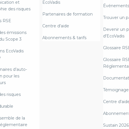
cation et
EcoVadis
Événements 
hie des risques
Partenaires de formation
Trouver un p
s RSE
Centre d'aide
Devenir un p
des émissions
d'EcoVadis
Abonnements & tarifs
du Scope 3
Glossaire RS
ns EcoVadis
y
Glossaire RS
Réglementat
naires d’auto-
n pour les
Documentat
urs
Témoignages
des risques
Centre d'aid
durable
Abonnements
semble de la
 réglementaire
Sustain 2026