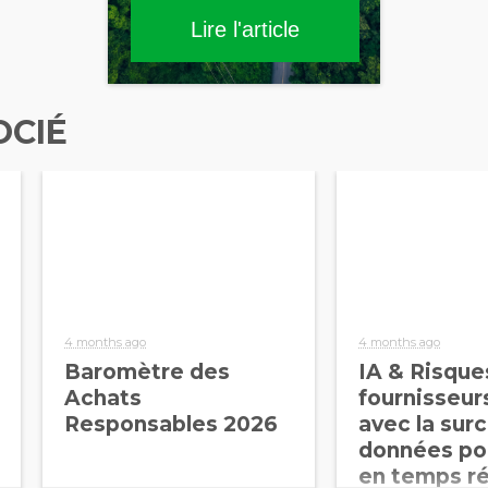
Lire l'article
OCIÉ
4 months ago
4 months ago
Baromètre des
IA & Risque
Achats
fournisseurs 
Responsables 2026
avec la sur
données pou
en temps ré