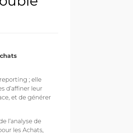
double
achats
eporting ; elle
 d’affiner leur
cace, et de générer
e l’analyse de
pour les Achats,