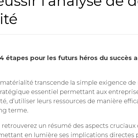
éussir l’analyse de 
Nom
ité
Société
4 étapes pour les futurs héros du succès 
Chiffre d'affaires annuel
matérialité transcende la simple exigence de r
Profession
tratégique essentiel permettant aux entreprises
ité, d’utiliser leurs ressources de manière effi
ong terme.
Pays
 retrouverez un résumé des aspects cruciaux d
mettant en lumière ses implications directes 