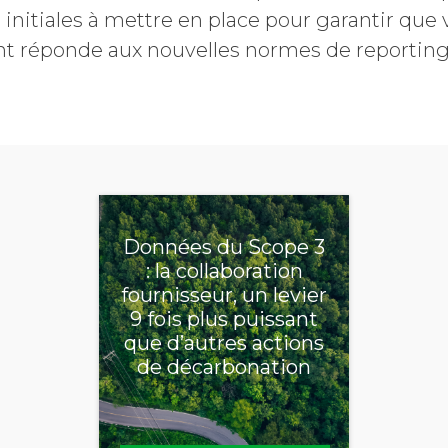
s initiales à mettre en place pour garantir que
Refuser les
t réponde aux nouvelles normes de reporting
communications EcoVadis
Données du Scope 3
: la collaboration
fournisseur, un levier
9 fois plus puissant
que d’autres actions
de décarbonation