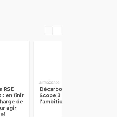
4 months ago
6 mo
s RSE
Décarbonation &
Au
: en finir
Scope 3 : de
d’
charge de
l’ambition à l’action
et
r agir
co
el
vo