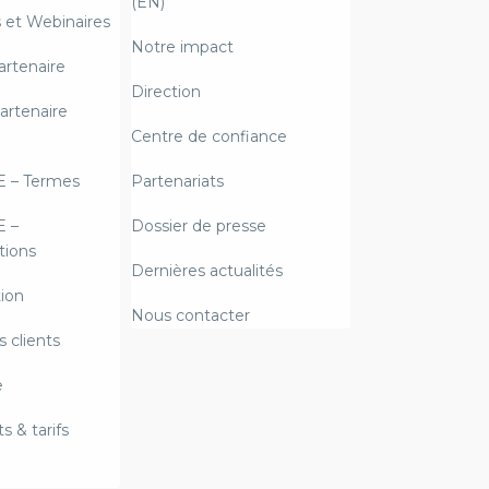
(EN)
et Webinaires
Notre impact
artenaire
Direction
artenaire
Centre de confiance
E – Termes
Partenariats
E –
Dossier de presse
ions
Dernières actualités
ion
Nous contacter
 clients
e
 & tarifs