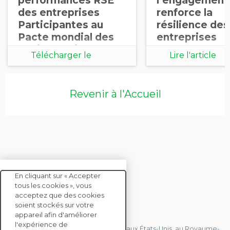
performances RSE
l’engagement
des entreprises
renforce la
Participantes au
résilience des
Pacte mondial des
entreprises
Nations Unies
Télécharger le
Lire l'article
document
Revenir à l'Accueil
En cliquant sur « Accepter
tous les cookies », vous
acceptez que des cookies
soient stockés sur votre
CONTACTEZ-NOUS
appareil afin d'améliorer
l'expérience de
Nous avons des bureaux en France, aux États-Unis, au Royaume-