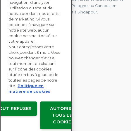
navigation, d'analyser
Uni, à Hong Kong, à l'île Maurice, en Pologne, au Canada, en
l'utilisation du site et de
Allemagne, au Japon, en Espagne et à Singapour.
nous aider dans nos efforts
de marketing. Si vous
continuez à naviguer sur
notre site web, aucun
CONTACTEZ-NOUS
cookie ne sera stocké sur
votre appareil.
Nous enregistrons votre
SOLUTIONS
choix pendant 6 mois. Vous
ENTERPRISE
pouvez changer d’avis à
tout moment en cliquant
sur l’icône des cookies,
ÉVALUATIONS RSE
située en bas à gauche de
RESSOURCES
toutes les pages de notre
À PROPOS
site.
Politique en
matière de cookies
OUT REFUSER
AUTORISER
TOUS LES
Copyright © EcoVadis
COOKIES
Accords avec les utilisateurs