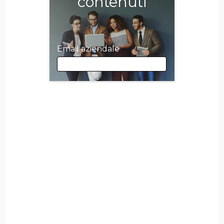
contenuti
Email aziendale
Email aziendale
Nome
Cognome