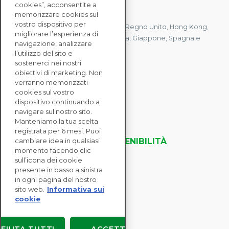
cookies”, acconsentite a
CONTATTACI
memorizzare cookies sul
vostro dispositivo per
Abbiamo uffici in Francia, Stati Uniti, Regno Unito, Hong Kong,
migliorare l’esperienza di
Mauritius, Polonia, Canada, Germania, Giappone, Spagna e
navigazione, analizzare
Singapore.
l’utilizzo del sito e
sostenerci nei nostri
obiettivi di marketing. Non
verranno memorizzati
CONTATTACI
cookies sul vostro
dispositivo continuando a
navigare sul nostro sito.
SOLUZIONI
Manteniamo la tua scelta
ENTERPRISE
registrata per 6 mesi. Puoi
VALUTAZIONI DELLA SOSTENIBILITÀ
cambiare idea in qualsiasi
momento facendo clic
RISORSE
sull’icona dei cookie
INFORMAZIONI
presente in basso a sinistra
in ogni pagina del nostro
sito web.
Informativa sui
cookie
Copyright © EcoVadis