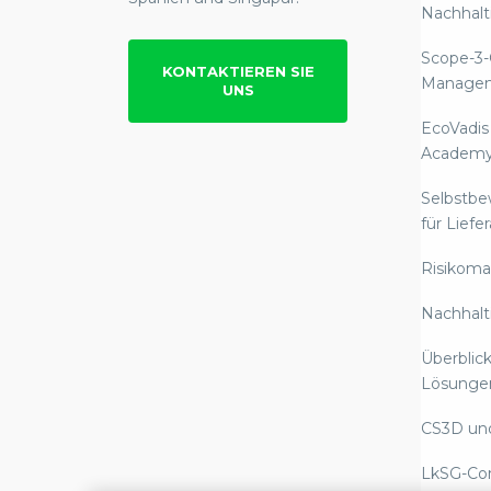
Nachhalti
Scope-3-
KONTAKTIEREN SIE
Manage
UNS
EcoVadis
Academ
Selbstb
für Liefe
Risikom
Nachhalt
Überblick
Lösunge
CS3D un
LkSG-Co