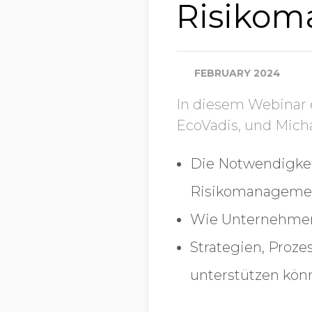
Risiko
FEBRUARY 2024
In diesem Webinar 
EcoVadis, und Micha
Die Notwendigkeit
Risikomanagement
Wie Unternehmen 
Strategien, Proz
unterstützen kön