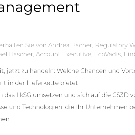
management
erhalten Sie von Andrea Bacher, Regulatory W
el Hascher, Account Executive, EcoVadis, Einb
, jetzt zu handeln: Welche Chancen und Vorte
 in der Lieferkette bietet
das LkSG umsetzen und sich auf die CS3D v
esse und Technologien, die Ihr Unternehmen b
nen