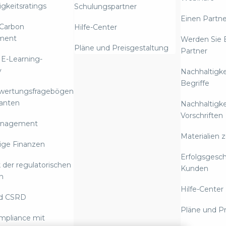
gkeitsratings
Schulungspartner
Einen Partne
Carbon
Hilfe-Center
ment
Werden Sie 
Pläne und Preisgestaltung
Partner
 E-Learning-
y
Nachhaltigke
Begriffe
ewertungsfragebögen
ranten
Nachhaltigke
Vorschriften
anagement
Materialien 
ige Finanzen
Erfolgsgesc
 der regulatorischen
Kunden
n
Hilfe-Center
d CSRD
Pläne und Pr
mpliance mit