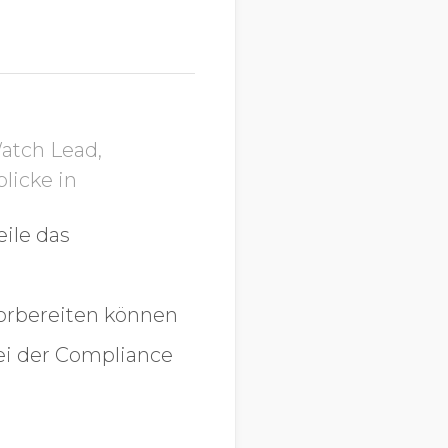
atch Lead,
licke in
ile das
orbereiten können
ei der Compliance