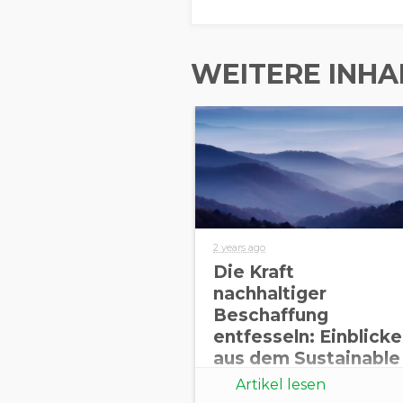
WEITERE INHA
2 years ago
Die Kraft
nachhaltiger
Beschaffung
entfesseln: Einblicke
aus dem Sustainable
Procurement
Artikel lesen
Barometer 2024