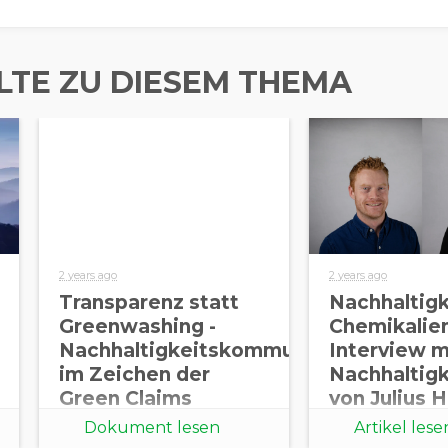
LTE ZU DIESEM THEMA
2 years ago
2 years ago
Transparenz statt
Nachhaltigk
Greenwashing -
Chemikalie
Nachhaltigkeitskommunikation
Interview 
im Zeichen der
Nachhaltig
Green Claims
von Julius 
Directive - B.A.U.M.
Dokument lesen
Artikel lese
Insights 03/2024