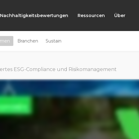
Nachhaltigkeitsbewertungen
Ressourcen
Über
emen
Branchen
Sustain
iertes ESG-Compliance und Risikomanagement