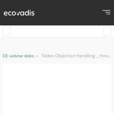
»
Slides: Objection Handling _ How to convince your partners to get rated & Success Cases
DE webinar slides