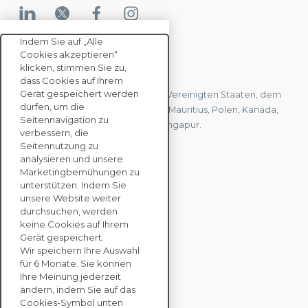
Indem Sie auf „Alle
Cookies akzeptieren“
KONTAKTIEREN SIE UNS
klicken, stimmen Sie zu,
dass Cookies auf Ihrem
Gerät gespeichert werden
Wir haben Büros in Frankreich, den Vereinigten Staaten, dem
dürfen, um die
Vereinigten Königreich, Hongkong, Mauritius, Polen, Kanada,
Seitennavigation zu
Deutschland, Japan, Spanien und Singapur.
verbessern, die
Seitennutzung zu
analysieren und unsere
KONTAKTIEREN SIE
Marketingbemühungen zu
UNS
unterstützen. Indem Sie
unsere Website weiter
durchsuchen, werden
keine Cookies auf Ihrem
UNTERNEHMENS
Gerät gespeichert.
LÖSUNGEN
Wir speichern Ihre Auswahl
für 6 Monate. Sie können
NACHHALTIGKEITS
Ihre Meinung jederzeit
ändern, indem Sie auf das
BEWERTUNGEN
Cookies-Symbol unten