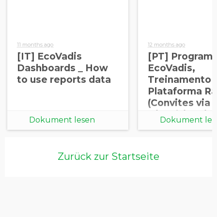
11 months ago
12 months ago
[IT] EcoVadis
[PT] Program
Dashboards _ How
EcoVadis,
to use reports data
Treinamento 
Plataforma Ra
(Convites via
Diretório, Lin
Dokument lesen
Dokument les
Pessoal, IQ P
Vitals) (1)
Zurück zur Startseite