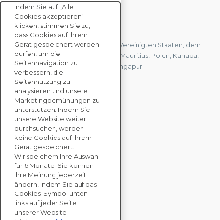
Indem Sie auf „Alle
Cookies akzeptieren“
KONTAKTIEREN SIE UNS
klicken, stimmen Sie zu,
dass Cookies auf Ihrem
Gerät gespeichert werden
Wir haben Büros in Frankreich, den Vereinigten Staaten, dem
dürfen, um die
Vereinigten Königreich, Hongkong, Mauritius, Polen, Kanada,
Seitennavigation zu
Deutschland, Japan, Spanien und Singapur.
verbessern, die
Seitennutzung zu
analysieren und unsere
KONTAKTIEREN SIE
Marketingbemühungen zu
UNS
unterstützen. Indem Sie
unsere Website weiter
durchsuchen, werden
keine Cookies auf Ihrem
UNTERNEHMENS
Gerät gespeichert.
LÖSUNGEN
Wir speichern Ihre Auswahl
für 6 Monate. Sie können
NACHHALTIGKEITS
Ihre Meinung jederzeit
ändern, indem Sie auf das
BEWERTUNGEN
Cookies-Symbol unten
RESSOURCEN
links auf jeder Seite
ÜBER
unserer Website