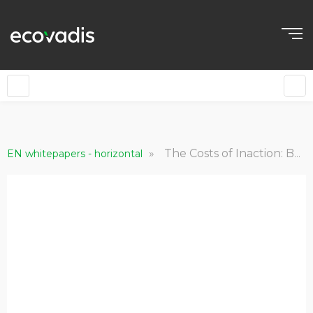
»
The Costs of Inaction: Building Long-Term Resilience to Climate and Nature Risks
EN whitepapers - horizontal