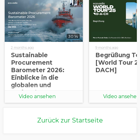
30:14
2 months ago
9 months ago
Sustainable
Begrüßung Tei
Procurement
[World Tour 2
Barometer 2026:
DACH]
Einblicke in die
globalen und
regionalen
Video ansehen
Video ansehen
Erkenntnisse
Zurück zur Startseite