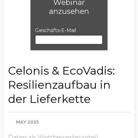
Webinar
anzusehen
Geschäfts-E-Mail
Geschäfts-E-Mail
Celonis & EcoVadis:
Resilienzaufbau in
Vorname
der Lieferkette
Nachname
MAY 2025
Daten als Wettbewerbsvorteil