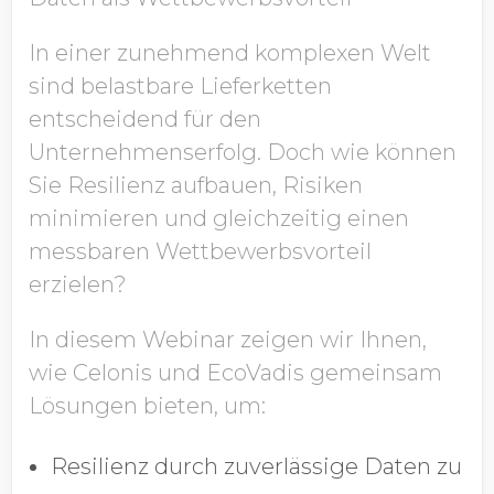
Position
In einer zunehmend komplexen Welt
sind belastbare Lieferketten
Unternehmen
entscheidend für den
Unternehmenserfolg. Doch wie können
Sie Resilienz aufbauen, Risiken
Industrie
minimieren und gleichzeitig einen
messbaren Wettbewerbsvorteil
erzielen?
Jahresumsatz (global)
In diesem Webinar zeigen wir Ihnen,
wie Celonis und EcoVadis gemeinsam
Land
Lösungen bieten, um:
Resilienz durch zuverlässige Daten zu