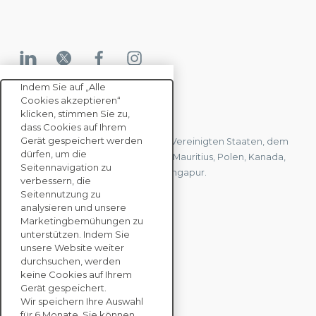
Indem Sie auf „Alle
Cookies akzeptieren“
KONTAKTIEREN SIE UNS
klicken, stimmen Sie zu,
dass Cookies auf Ihrem
Gerät gespeichert werden
Wir haben Büros in Frankreich, den Vereinigten Staaten, dem
dürfen, um die
Vereinigten Königreich, Hongkong, Mauritius, Polen, Kanada,
Seitennavigation zu
Deutschland, Japan, Spanien und Singapur.
verbessern, die
Seitennutzung zu
analysieren und unsere
KONTAKTIEREN SIE
Marketingbemühungen zu
UNS
unterstützen. Indem Sie
unsere Website weiter
durchsuchen, werden
keine Cookies auf Ihrem
UNTERNEHMENS
Gerät gespeichert.
LÖSUNGEN
Wir speichern Ihre Auswahl
für 6 Monate. Sie können