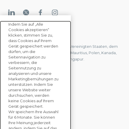
Indem Sie auf „Alle
Cookies akzeptieren“
KONTAKTIEREN SIE UNS
klicken, stimmen Sie zu,
dass Cookies auf Ihrem
Gerät gespeichert werden
Wir haben Büros in Frankreich, den Vereinigten Staaten, dem
dürfen, um die
Vereinigten Königreich, Hongkong, Mauritius, Polen, Kanada,
Seitennavigation zu
Deutschland, Japan, Spanien und Singapur.
verbessern, die
Seitennutzung zu
analysieren und unsere
KONTAKTIEREN SIE
Marketingbemühungen zu
UNS
unterstützen. Indem Sie
unsere Website weiter
durchsuchen, werden
keine Cookies auf Ihrem
UNTERNEHMENS
Gerät gespeichert.
LÖSUNGEN
Wir speichern Ihre Auswahl
für 6 Monate. Sie können
NACHHALTIGKEITS
Ihre Meinung jederzeit
ändern, indem Sie auf das