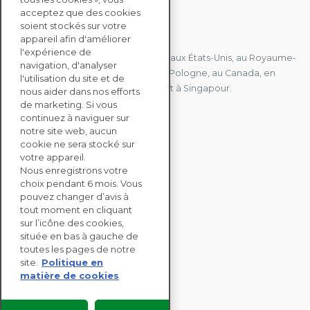
acceptez que des cookies
soient stockés sur votre
CONTACTEZ-NOUS
appareil afin d'améliorer
l'expérience de
Nous avons des bureaux en France, aux États-Unis, au Royaume-
navigation, d'analyser
Uni, à Hong Kong, à l'île Maurice, en Pologne, au Canada, en
l'utilisation du site et de
Allemagne, au Japon, en Espagne et à Singapour.
nous aider dans nos efforts
de marketing. Si vous
continuez à naviguer sur
notre site web, aucun
CONTACTEZ-NOUS
cookie ne sera stocké sur
votre appareil.
Nous enregistrons votre
SOLUTIONS
choix pendant 6 mois. Vous
ENTERPRISE
pouvez changer d’avis à
tout moment en cliquant
sur l’icône des cookies,
ÉVALUATIONS RSE
située en bas à gauche de
RESSOURCES
toutes les pages de notre
À PROPOS
site.
Politique en
matière de cookies