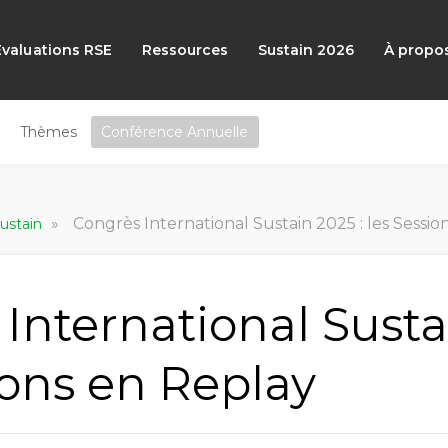
Évaluations RSE
Ressources
Sustain 2026
À propo
Thèmes
Conférence Annuelle
»
Congrès International Sustain 2025 : les Sessio
Sustain
International Susta
ions en Replay