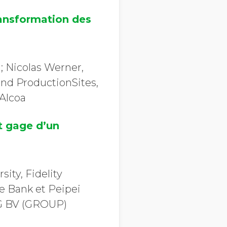
 transformation des
; Nicolas Werner,
and ProductionSites,
 Alcoa
t gage d’un
ity, Fidelity
he Bank et Peipei
NG BV (GROUP)