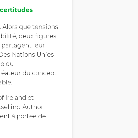
certitudes
i. Alors que tensions
bilité, deux figures
partagent leur
 Des Nations Unies
re du
créateur du concept
able.
f Ireland et
selling Author,
tent à portée de