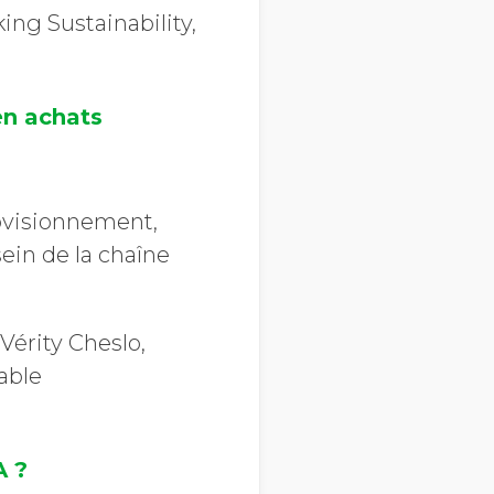
ng Sustainability,
en achats
ovisionnement,
sein de la chaîne
Vérity Cheslo,
able
A ?