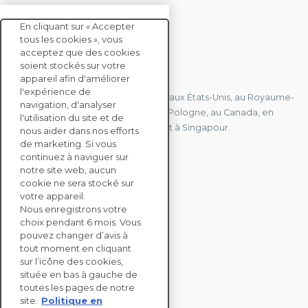
En cliquant sur « Accepter
tous les cookies », vous
acceptez que des cookies
soient stockés sur votre
CONTACTEZ-NOUS
appareil afin d'améliorer
l'expérience de
Nous avons des bureaux en France, aux États-Unis, au Royaume-
navigation, d'analyser
Uni, à Hong Kong, à l'île Maurice, en Pologne, au Canada, en
l'utilisation du site et de
Allemagne, au Japon, en Espagne et à Singapour.
nous aider dans nos efforts
de marketing. Si vous
continuez à naviguer sur
notre site web, aucun
CONTACTEZ-NOUS
cookie ne sera stocké sur
votre appareil.
Nous enregistrons votre
SOLUTIONS
choix pendant 6 mois. Vous
ENTERPRISE
pouvez changer d’avis à
tout moment en cliquant
sur l’icône des cookies,
ÉVALUATIONS RSE
située en bas à gauche de
RESSOURCES
toutes les pages de notre
À PROPOS
site.
Politique en