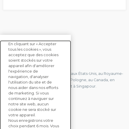
En cliquant sur « Accepter
tous les cookies », vous
acceptez que des cookies
soient stockés sur votre
CONTACTEZ-NOUS
appareil afin d'améliorer
l'expérience de
Nous avons des bureaux en France, aux États-Unis, au Royaume-
navigation, d'analyser
Uni, à Hong Kong, à l'île Maurice, en Pologne, au Canada, en
l'utilisation du site et de
Allemagne, au Japon, en Espagne et à Singapour.
nous aider dans nos efforts
de marketing. Si vous
continuez à naviguer sur
notre site web, aucun
CONTACTEZ-NOUS
cookie ne sera stocké sur
votre appareil.
Nous enregistrons votre
SOLUTIONS
choix pendant 6 mois. Vous