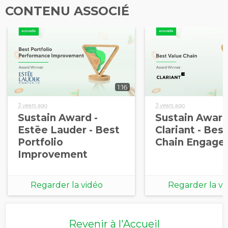
CONTENU ASSOCIÉ
1:16
3 years ago
3 years ago
Sustain Award -
Sustain Award
Estēe Lauder - Best
Clariant - Bes
Portfolio
Chain Engage
Improvement
Regarder la vidéo
Regarder la vi
Revenir à l'Accueil