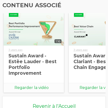
CONTENU ASSOCIÉ
1:16
3 years ago
3 years ago
Sustain Award -
Sustain Award
Estēe Lauder - Best
Clariant - Bes
Portfolio
Chain Engage
Improvement
Regarder la vidéo
Regarder la vi
Revenir à l'Accueil