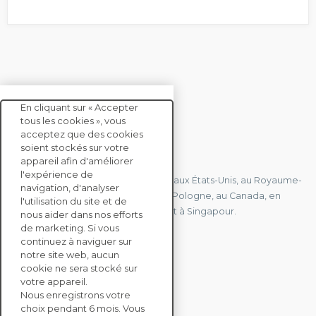
En cliquant sur « Accepter
tous les cookies », vous
acceptez que des cookies
soient stockés sur votre
CONTACTEZ-NOUS
appareil afin d'améliorer
l'expérience de
Nous avons des bureaux en France, aux États-Unis, au Royaume-
navigation, d'analyser
Uni, à Hong Kong, à l'île Maurice, en Pologne, au Canada, en
l'utilisation du site et de
Allemagne, au Japon, en Espagne et à Singapour.
nous aider dans nos efforts
de marketing. Si vous
continuez à naviguer sur
notre site web, aucun
CONTACTEZ-NOUS
cookie ne sera stocké sur
votre appareil.
Nous enregistrons votre
SOLUTIONS
choix pendant 6 mois. Vous