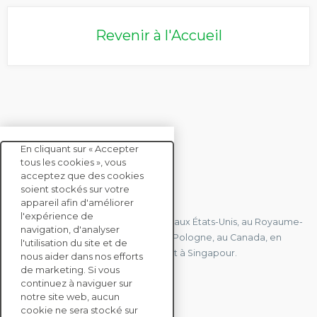
Revenir à l'Accueil
En cliquant sur « Accepter
tous les cookies », vous
acceptez que des cookies
soient stockés sur votre
CONTACTEZ-NOUS
appareil afin d'améliorer
l'expérience de
Nous avons des bureaux en France, aux États-Unis, au Royaume-
navigation, d'analyser
Uni, à Hong Kong, à l'île Maurice, en Pologne, au Canada, en
l'utilisation du site et de
Allemagne, au Japon, en Espagne et à Singapour.
nous aider dans nos efforts
de marketing. Si vous
continuez à naviguer sur
notre site web, aucun
CONTACTEZ-NOUS
cookie ne sera stocké sur