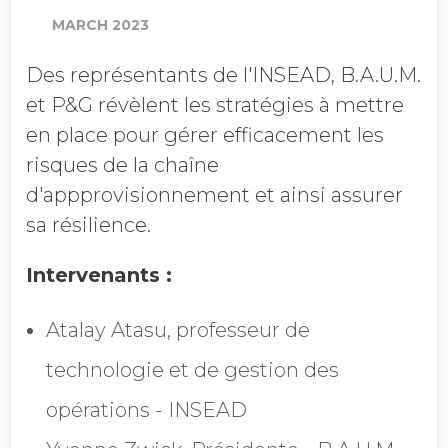
MARCH 2023
Des représentants de l'INSEAD, B.A.U.M.
Chiffre d'affaires annuel
et P&G révèlent les stratégies à mettre
en place pour gérer efficacement les
risques de la chaîne
Profession
d'appprovisionnement et ainsi assurer
sa résilience.
Pays
Intervenants :
Atalay Atasu, professeur de
Refuser les
technologie et de gestion des
communications EcoVadis
opérations - INSEAD