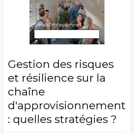
Email Professionnel
Email Professionnel
Gestion des risques
et résilience sur la
Prénom
chaîne
d'approvisionnement
Nom
: quelles stratégies ?
Société