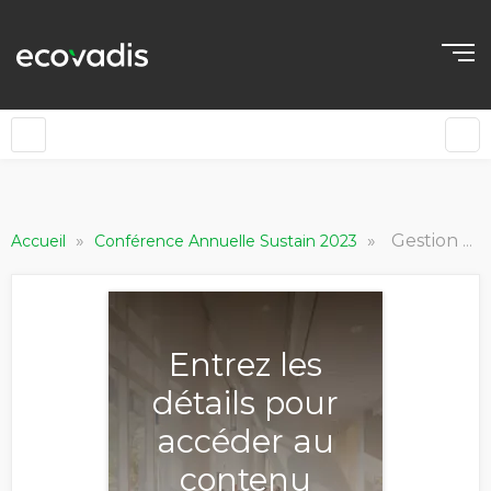
»
»
Gestion des risques et résilience sur la chaîne d'approvisionnement : quelles stratégies ?
Accueil
Conférence Annuelle Sustain 2023
Entrez les
détails pour
accéder au
contenu