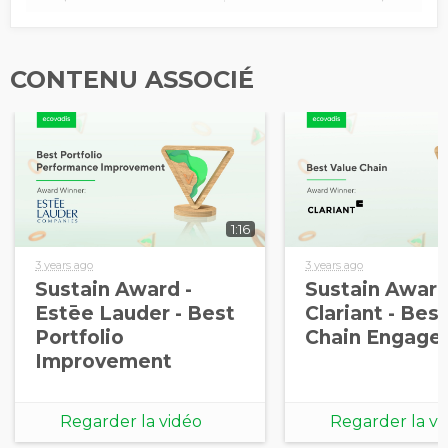
CONTENU ASSOCIÉ
1:16
3 years ago
3 years ago
Sustain Award -
Sustain Award
Estēe Lauder - Best
Clariant - Bes
Portfolio
Chain Engage
Improvement
Regarder la vidéo
Regarder la vi