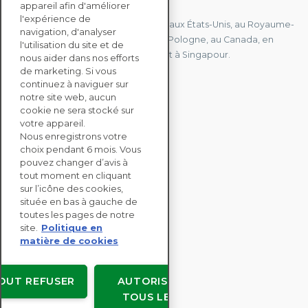
appareil afin d'améliorer
l'expérience de
Nous avons des bureaux en France, aux États-Unis, au Royaume-
navigation, d'analyser
Uni, à Hong Kong, à l'île Maurice, en Pologne, au Canada, en
l'utilisation du site et de
Allemagne, au Japon, en Espagne et à Singapour.
nous aider dans nos efforts
de marketing. Si vous
continuez à naviguer sur
notre site web, aucun
CONTACTEZ-NOUS
cookie ne sera stocké sur
votre appareil.
Nous enregistrons votre
SOLUTIONS
choix pendant 6 mois. Vous
ENTERPRISE
pouvez changer d’avis à
tout moment en cliquant
sur l’icône des cookies,
ÉVALUATIONS RSE
située en bas à gauche de
RESSOURCES
toutes les pages de notre
À PROPOS
site.
Politique en
matière de cookies
OUT REFUSER
AUTORISER
TOUS LES
Copyright © EcoVadis