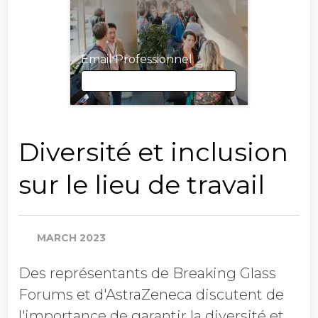
Email Professionnel
Email Professionnel
Diversité et inclusion
sur le lieu de travail
Prénom
MARCH 2023
Nom
Des représentants de Breaking Glass
Forums et d'AstraZeneca discutent de
Société
l'importance de garantir la diversité et