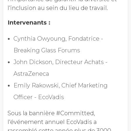
l'inclusion au sein du lieu de travail.
Intervenants :
Chiffre d'affaires annuel
Cynthia Owyoung, Fondatrice -
Profession
Breaking Glass Forums
John Dickson, Directeur Achats -
AstraZeneca
Pays
Emily Rakowski, Chief Marketing
Officer - EcoVadis
Refuser les
Sous la bannière #Committed,
communications EcoVadis
l'événement annuel EcoVadis a
rassemblé cette année plus de 3000