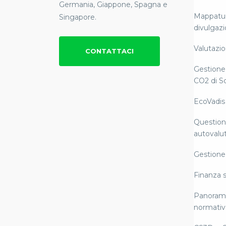
Germania, Giappone, Spagna e
Mappatura
Singapore.
divulgaz
Valutazion
CONTATTACI
Gestione 
CO2 di S
EcoVadis
Questiona
autovalut
Gestione 
Finanza s
Panorami
normativ