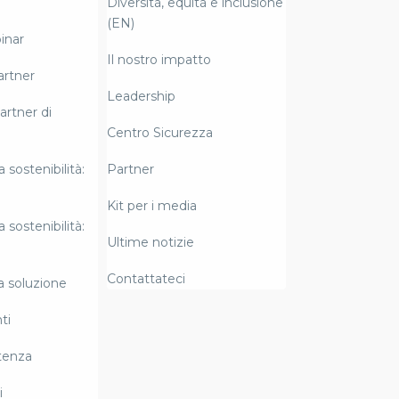
Diversità, equità e inclusione
(EN)
inar
Il nostro impatto
artner
Leadership
artner di
Centro Sicurezza
a sostenibilità:
Partner
Kit per i media
a sostenibilità:
Ultime notizie
Contattateci
la soluzione
ti
tenza
i