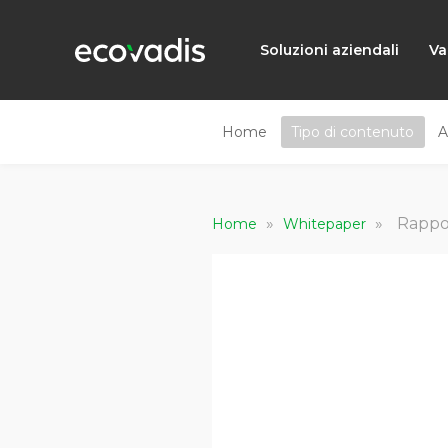
Soluzioni aziendali
Va
Home
Tipo di contenuto
A
»
»
Rappo
Home
Whitepaper