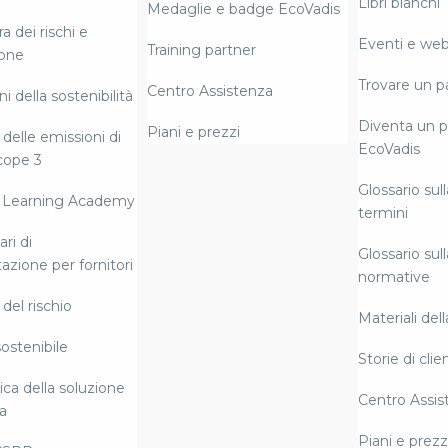
Libri bianchi
Medaglie e badge EcoVadis
 dei rischi e
Eventi e web
Training partner
ione
Trovare un p
Centro Assistenza
i della sostenibilità
Diventa un p
Piani e prezzi
delle emissioni di
EcoVadis
cope 3
Glossario sull
 Learning Academy
termini
ri di
Glossario sull
azione per fornitori
normative
del rischio
Materiali del
ostenibile
Storie di clien
ca della soluzione
Centro Assis
a
Piani e prezz