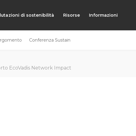
lutazioni di sostenibilità
Risorse
Informazioni
rgomento
Conferenza Sustain
rto EcoVadis Network Impact