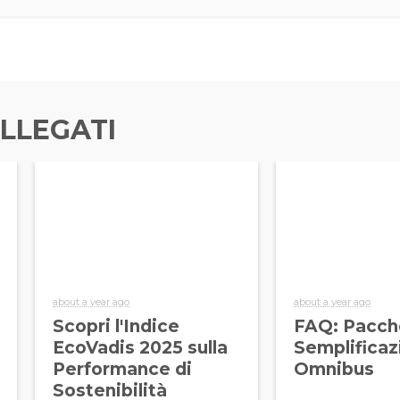
LLEGATI
about a year ago
about a year ago
Scopri l'Indice
FAQ: Pacch
EcoVadis 2025 sulla
Semplificaz
Performance di
Omnibus
Sostenibilità