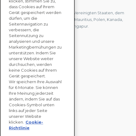
KONTAKTIEREN SIE UNS
klicken, stimmen Sie zu,
dass Cookies auf Ihrem
Gerät gespeichert werden
Wir haben Büros in Frankreich, den Vereinigten Staaten, dem
dürfen, um die
Vereinigten Königreich, Hongkong, Mauritius, Polen, Kanada,
Seitennavigation zu
Deutschland, Japan, Spanien und Singapur.
verbessern, die
Seitennutzung zu
analysieren und unsere
KONTAKTIEREN SIE
Marketingbemühungen zu
UNS
unterstützen. Indem Sie
unsere Website weiter
durchsuchen, werden
keine Cookies auf Ihrem
UNTERNEHMENS
Gerät gespeichert.
LÖSUNGEN
Wir speichern Ihre Auswahl
für 6 Monate. Sie können
NACHHALTIGKEITS
Ihre Meinung jederzeit
ändern, indem Sie auf das
BEWERTUNGEN
Cookies-Symbol unten
RESSOURCEN
links auf jeder Seite
ÜBER
unserer Website
klicken.
Cookie-
Richtlinie