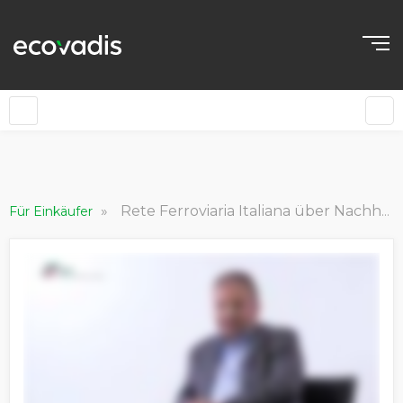
»
Rete Ferroviaria Italiana über Nachhaltigkeit als Vergabekriterium bei Ausschreibungen
Für Einkäufer