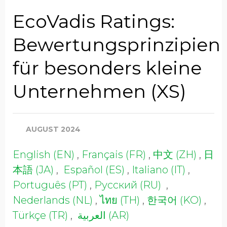
Position
EcoVadis Ratings:
Bewertungsprinzipien
Unternehmen
für besonders kleine
Unternehmen (XS)
Industrie
AUGUST 2024
Jahresumsatz (global)
English (EN)
,
Français (FR)
,
中文 (ZH)
,
日
本語 (JA)
,
Español (ES)
,
Italiano (IT)
,
Country/Region
Português (PT)
,
Русский (RU)
,
Nederlands (NL)
,
ไทย (TH)
,
한국어 (KO)
,
Türkçe (TR)
,
العربية (AR)