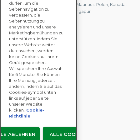
dürfen, um die
Vereinigten Königreich, Hongkong, Mauritius, Polen, Kanada,
Seitennavigation zu
Deutschland, Japan, Spanien und Singapur.
verbessern, die
Seitennutzung zu
analysieren und unsere
KONTAKTIEREN SIE
Marketingbemühungen zu
UNS
unterstützen. Indem Sie
unsere Website weiter
durchsuchen, werden
keine Cookies auf Ihrem
UNTERNEHMENS
Gerät gespeichert.
LÖSUNGEN
Wir speichern Ihre Auswahl
für 6 Monate. Sie können
NACHHALTIGKEITS
Ihre Meinung jederzeit
ändern, indem Sie auf das
BEWERTUNGEN
Cookies-Symbol unten
RESSOURCEN
links auf jeder Seite
ÜBER
unserer Website
klicken.
Cookie-
Richtlinie
LLE ABLEHNEN
ALLE COOKIES
Urheberrecht © EcoVadis