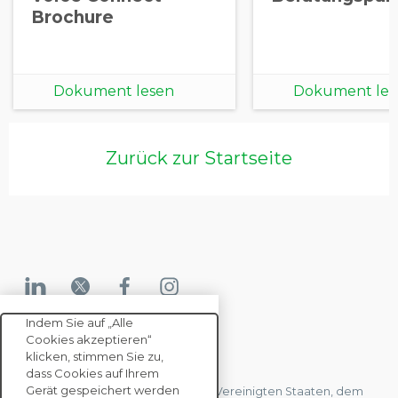
Brochure
Dokument lesen
Dokument les
Zurück zur Startseite
Indem Sie auf „Alle
Cookies akzeptieren“
KONTAKTIEREN SIE UNS
klicken, stimmen Sie zu,
dass Cookies auf Ihrem
Gerät gespeichert werden
Wir haben Büros in Frankreich, den Vereinigten Staaten, dem