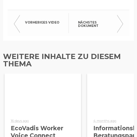
Für Kommunikation
von EcoVadis anmelden
VORHERIGES VIDEO
NÄCHSTES
DOKUMENT
WEITERE INHALTE ZU DIESEM
THEMA
16 days ago
4 months ago
EcoVadis Worker
Informationsl
Voice Connect
Beratungspar