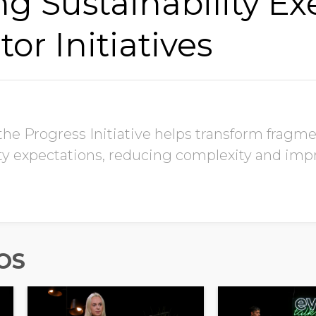
g Sustainability Ex
or Initiatives
the Progress Initiative helps transform frag
ity expectations, reducing complexity and imp
OS