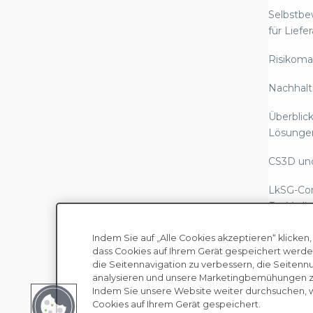
Selbstb
für Liefe
Risikom
Nachhalt
Überblick
Lösunge
CS3D un
LkSG-Co
EcoVadis
Berichte
Indem Sie auf „Alle Cookies akzeptieren“ klicken,
Scope-3-
dass Cookies auf Ihrem Gerät gespeichert werde
die Seitennavigation zu verbessern, die Seitenn
regulato
analysieren und unsere Marketingbemühungen zu
Urheberrecht © EcoVadis
B
Indem Sie unsere Website weiter durchsuchen, 
Gesetze
Cookies auf Ihrem Gerät gespeichert.
Sklaverei