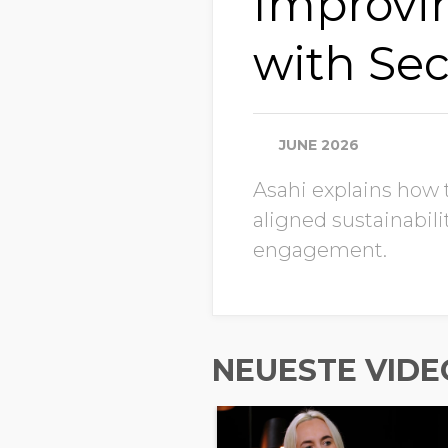
Improvin
with Sect
JUNE 2026
Asahi explains how 
aligned sustainabil
engagement.
NEUESTE VIDE