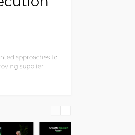
ecution
mented approaches to
roving supplier