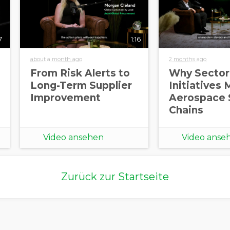
7
1:16
about a month ago
2 months ago
From Risk Alerts to
Why Sector
Long-Term Supplier
Initiatives 
Improvement
Aerospace 
Chains
Video ansehen
Video anse
Zurück zur Startseite