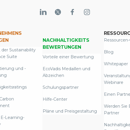
NEHMENS
RESSOUR
GEN
NACHHALTIGKEITS
Ressourcen-
BEWERTUNGEN
 der Sustainability
Blog
nce Suite
Vorteile einer Bewertung
Whitepaper
tierung und -
EcoVadis Medaillen und
ung
Abzeichen
Veranstaltu
Webinare
gkeitsratings
Schulungspartner
Einen Partne
Carbon
Hilfe-Center
ment
Werden Sie 
Pläne und Preisgestaltung
Partner
 E-Learning-
y
Nachhaltigke