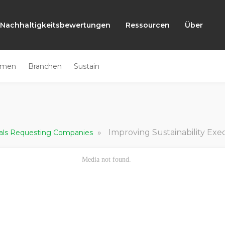
Nachhaltigkeitsbewertungen
Ressourcen
Über
emen
Branchen
Sustain
»
Improving Sustainability Execu
ials Requesting Companies