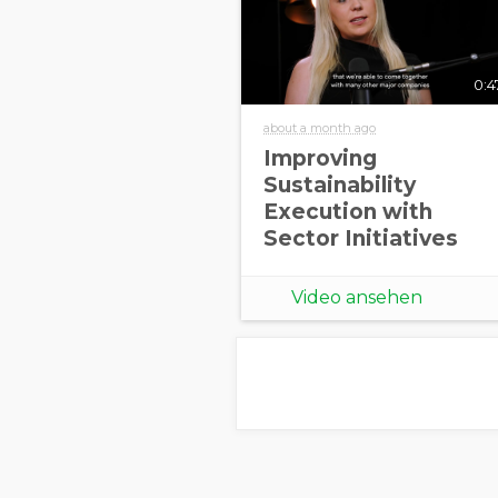
0:4
about a month ago
Improving
Sustainability
Execution with
Sector Initiatives
Video ansehen