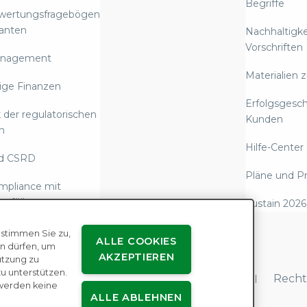
Begriffe
ewertungsfragebögen
ranten
Nachhaltigke
Vorschriften
anagement
Materialien 
ige Finanzen
Erfolgsgesc
 der regulatorischen
Kunden
n
Hilfe-Center
d CSRD
Pläne und Pr
mpliance mit
 erfüllen
Sustain 2026
rstattung über
 stimmen Sie zu,
ALLE COOKIES
Emissionen und
n dürfen, um
AKZEPTIEREN
utzung zu
rische Compliance
 unterstützen.
enutzervereinbarungen
Datenschutz
Recht
werden keine
 gegen moderne
ALLE ABLEHNEN