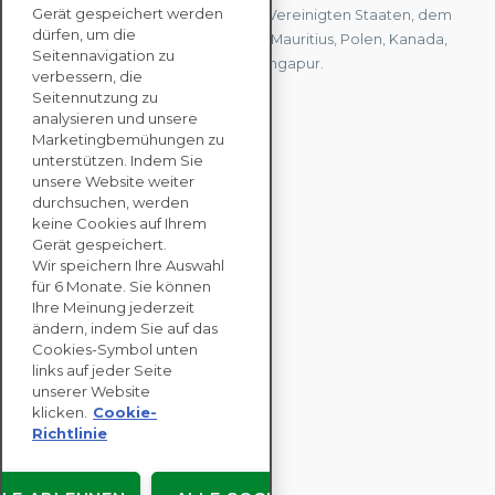
Gerät gespeichert werden
Wir haben Büros in Frankreich, den Vereinigten Staaten, dem
dürfen, um die
Vereinigten Königreich, Hongkong, Mauritius, Polen, Kanada,
Seitennavigation zu
Deutschland, Japan, Spanien und Singapur.
verbessern, die
Seitennutzung zu
analysieren und unsere
KONTAKTIEREN SIE
Marketingbemühungen zu
UNS
unterstützen. Indem Sie
unsere Website weiter
durchsuchen, werden
keine Cookies auf Ihrem
UNTERNEHMENS
Gerät gespeichert.
LÖSUNGEN
Wir speichern Ihre Auswahl
für 6 Monate. Sie können
NACHHALTIGKEITS
Ihre Meinung jederzeit
ändern, indem Sie auf das
BEWERTUNGEN
Cookies-Symbol unten
RESSOURCEN
links auf jeder Seite
ÜBER
unserer Website
klicken.
Cookie-
Richtlinie