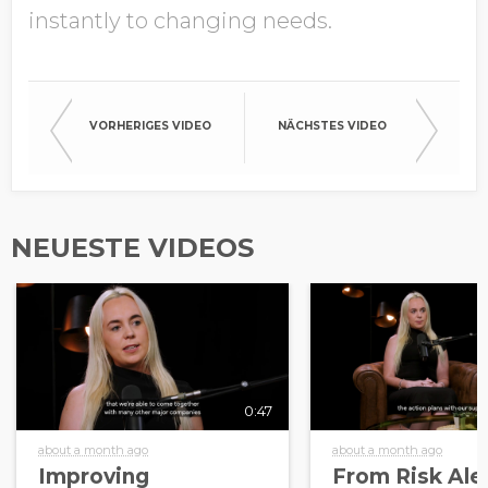
instantly to changing needs.
VORHERIGES VIDEO
NÄCHSTES VIDEO
NEUESTE VIDEOS
0:47
about a month ago
about a month ago
Improving
From Risk Aler