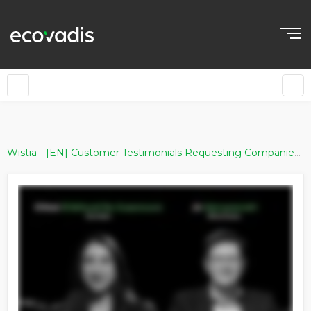
»
Wistia - [EN] Customer Testimonials Requesting Companies