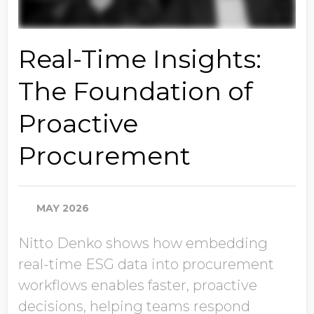
Real-Time Insights:
The Foundation of
Proactive
Procurement
MAY 2026
Nitto Denko shows how embedding
real-time ESG data into procurement
workflows enables faster, proactive
decisions, helping teams respond