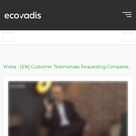
»
Wistia - [EN] Customer Testimonials Requesting Companies