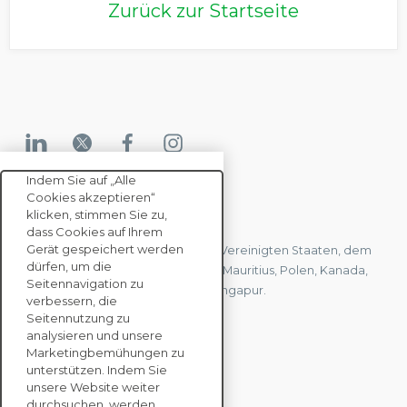
Zurück zur Startseite
Indem Sie auf „Alle
Cookies akzeptieren“
KONTAKTIEREN SIE UNS
klicken, stimmen Sie zu,
dass Cookies auf Ihrem
Gerät gespeichert werden
Wir haben Büros in Frankreich, den Vereinigten Staaten, dem
dürfen, um die
Vereinigten Königreich, Hongkong, Mauritius, Polen, Kanada,
Seitennavigation zu
Deutschland, Japan, Spanien und Singapur.
verbessern, die
Seitennutzung zu
analysieren und unsere
KONTAKTIEREN SIE
Marketingbemühungen zu
UNS
unterstützen. Indem Sie
unsere Website weiter
durchsuchen, werden