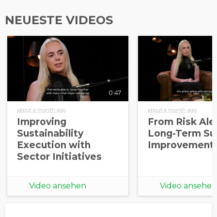
NEUESTE VIDEOS
0:47
about a month ago
about a month ago
Improving
From Risk Aler
Sustainability
Long-Term Sup
Execution with
Improvement
Sector Initiatives
Video ansehen
Video ansehen