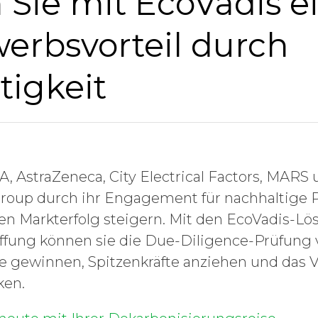
 Sie mit EcoVadis e
erbsvorteil durch
tigkeit
A, AstraZeneca, City Electrical Factors, MARS 
Group durch ihr Engagement für nachhaltige P
ren Markterfolg steigern. Mit den EcoVadis-Lö
ffung können sie die Due-Diligence-Prüfung 
e gewinnen, Spitzenkräfte anziehen und das 
ken.