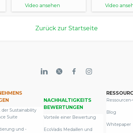
regionalen
Video ansehen
Video anse
Erkenntnisse
Zurück zur Startseite
NEHMENS
RESSOUR
GEN
NACHHALTIGKEITS
Ressourcen-
BEWERTUNGEN
 der Sustainability
Blog
nce Suite
Vorteile einer Bewertung
Whitepaper
tierung und -
EcoVadis Medaillen und