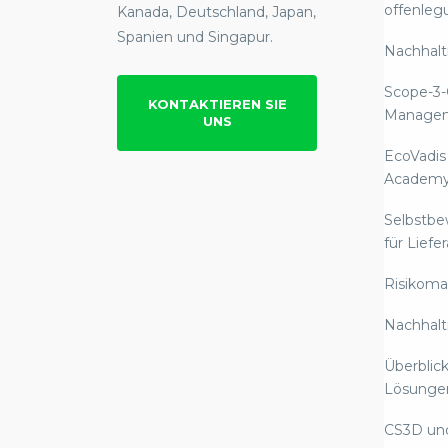
offenleg
Kanada, Deutschland, Japan,
Spanien und Singapur.
Nachhalti
Scope-3-
KONTAKTIEREN SIE
Manage
UNS
EcoVadis
Academ
Selbstb
für Liefe
Risikom
Nachhalt
Überblick
Lösunge
CS3D un