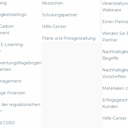
ung
Abzeichen
Veranstaltu
Webinare
gkeitsratings
Schulungspartner
Einen Partne
Carbon
Hilfe-Center
ment
Werden Sie 
Pläne und Preisgestaltung
Partner
 E-Learning-
y
Nachhaltigke
Begriffe
ewertungsfragebögen
ranten
Nachhaltigke
Vorschriften
anagement
Materialien 
ige Finanzen
Erfolgsgesc
 der regulatorischen
Kunden
n
Hilfe-Center
d CSRD