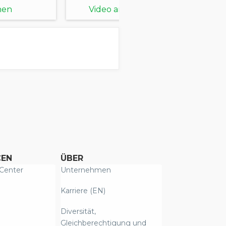
IQ Plus & Landing
hen
Video ansehen
Page)
CEN
ÜBER
Center
Unternehmen
Karriere (EN)
Diversität,
Gleichberechtigung und