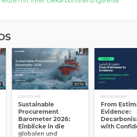
heute mit Ihrer Dekarbonisierungsreise
OS
3
30:14
2 months ago
about a year ago
Sustainable
From Estim
Procurement
Evidence:
Barometer 2026:
Decarbonis
Einblicke in die
with Confi
globalen und