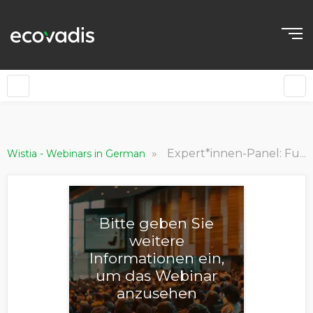
»
Expert*innen-Panel: Future of Procurement [EcoVadis World Tour - DACH 2024]
Wistia - Webinars in German
Bitte geben Sie
weitere
Informationen ein,
um das Webinar
anzusehen