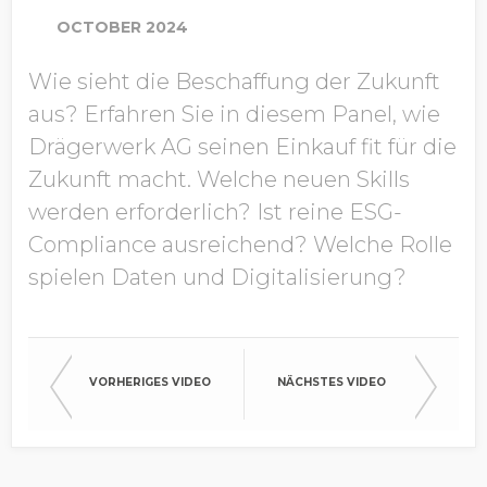
OCTOBER 2024
Wie sieht die Beschaffung der Zukunft
Unternehmen
aus? Erfahren Sie in diesem Panel, wie
Drägerwerk AG seinen Einkauf fit für die
Zukunft macht. Welche neuen Skills
Industrie
werden erforderlich? Ist reine ESG-
Compliance ausreichend? Welche Rolle
spielen Daten und Digitalisierung?
Jahresumsatz (global)
Country/Region
VORHERIGES VIDEO
NÄCHSTES VIDEO
Für Kommunikation