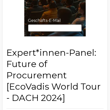
Geschäfts-E-Mail
Geschäfts-E-Mail
Expert*innen-Panel:
Future of
Vorname
Procurement
[EcoVadis World Tour
Nachname
- DACH 2024]
Position