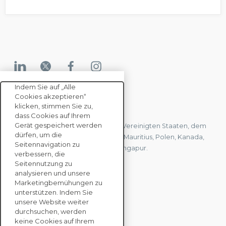
Indem Sie auf „Alle
Cookies akzeptieren“
KONTAKTIEREN SIE UNS
klicken, stimmen Sie zu,
dass Cookies auf Ihrem
Gerät gespeichert werden
Wir haben Büros in Frankreich, den Vereinigten Staaten, dem
dürfen, um die
Vereinigten Königreich, Hongkong, Mauritius, Polen, Kanada,
Seitennavigation zu
Deutschland, Japan, Spanien und Singapur.
verbessern, die
Seitennutzung zu
analysieren und unsere
KONTAKTIEREN SIE
Marketingbemühungen zu
UNS
unterstützen. Indem Sie
unsere Website weiter
durchsuchen, werden
keine Cookies auf Ihrem
UNTERNEHMENS