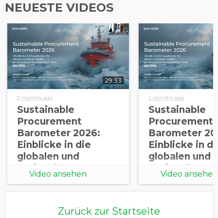
NEUESTE VIDEOS
von EcoVadis anmelden
29:33
2 months ago
2 months ago
Sustainable
Sustainable
Procurement
Procurement
Barometer 2026:
Barometer 20
Einblicke in die
Einblicke in di
globalen und
globalen und
regionalen
regionalen
Video ansehen
Video ansehen
Erkenntnisse
Erkenntnisse
Zurück zur Startseite