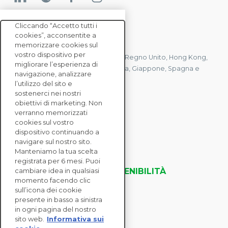
Cliccando “Accetto tutti i
cookies”, acconsentite a
CONTATTACI
memorizzare cookies sul
vostro dispositivo per
Abbiamo uffici in Francia, Stati Uniti, Regno Unito, Hong Kong,
migliorare l’esperienza di
Mauritius, Polonia, Canada, Germania, Giappone, Spagna e
navigazione, analizzare
Singapore.
l’utilizzo del sito e
sostenerci nei nostri
obiettivi di marketing. Non
verranno memorizzati
CONTATTACI
cookies sul vostro
dispositivo continuando a
navigare sul nostro sito.
SOLUZIONI
Manteniamo la tua scelta
ENTERPRISE
registrata per 6 mesi. Puoi
VALUTAZIONI DELLA SOSTENIBILITÀ
cambiare idea in qualsiasi
momento facendo clic
RISORSE
sull’icona dei cookie
INFORMAZIONI
presente in basso a sinistra
in ogni pagina del nostro
sito web.
Informativa sui