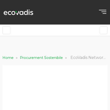
IT
»
»
EcoVadis Network Impact Report 2022
Home
Procurement Sostenibile