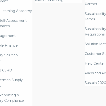
Plans and Pricing
ment
Partner
 Learning Academy
Sustainabilit
Terms
 Self-Assessment
naires
Sustainabilit
Regulations
nagement
Solution Mate
ble Finance
Customer St
ry Solution
w
Help Center
d CSRD
Plans and Pr
erman Supply
Sustain 2026
t
Reporting &
ry Compliance