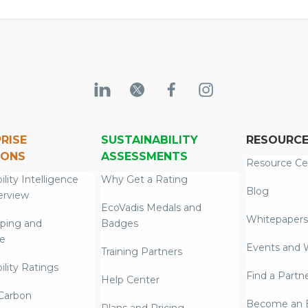
管理を展開。2
EcoVadis
継続的にメダ
る。
RISE
SUSTAINABILITY
RESOURC
IONS
ASSESSMENTS
Resource Ce
ility Intelligence
Why Get a Rating
Blog
erview
EcoVadis Medals and
Whitepapers
ping and
Badges
re
Events and 
Training Partners
ility Ratings
Find a Partn
Help Center
Carbon
Become an E