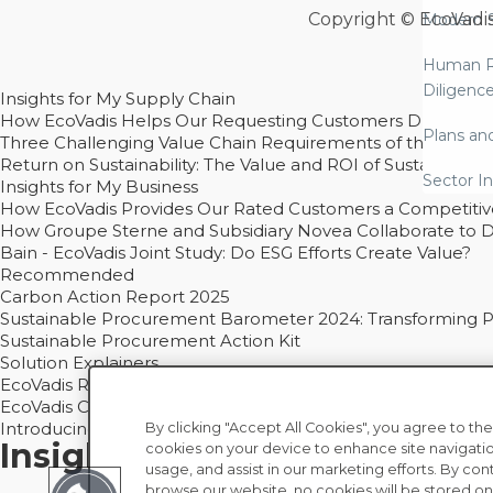
Copyright © EcoVadi
Modern S
Human R
Diligenc
Insights for My Supply Chain
How EcoVadis Helps Our Requesting Customers Drive Sustain
Plans an
Three Challenging Value Chain Requirements of the CSRD
Return on Sustainability: The Value and ROI of Sustainabl
Sector In
Insights for My Business
How EcoVadis Provides Our Rated Customers a Competiti
How Groupe Sterne and Subsidiary Novea Collaborate to D
Bain - EcoVadis Joint Study: Do ESG Efforts Create Value?
Recommended
Carbon Action Report 2025
Sustainable Procurement Barometer 2024: Transforming Pro
Sustainable Procurement Action Kit
Solution Explainers
EcoVadis Ratings Solution Overview
EcoVadis CSR Methodology Overview and Principles
Introducing the EcoVadis Academy
By clicking "Accept All Cookies", you agree to the
Insights for My Supply Chai
cookies on your device to enhance site navigatio
usage, and assist in our marketing efforts. By con
browse our website, no cookies will be stored on