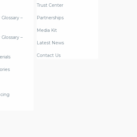
Trust Center
y Glossary –
Partnerships
Media Kit
y Glossary –
Latest News
Contact Us
rials
ories
icing