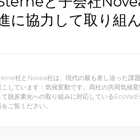
 Sterneと子会社Nov
進に協力して取り組
 Sterne社とNovea社は、現代の最も差し迫った
起こしています：気候変動です。両社の共同気候変
て脱炭素化への取り組みに対応しているEcoVad
画をご覧ください。