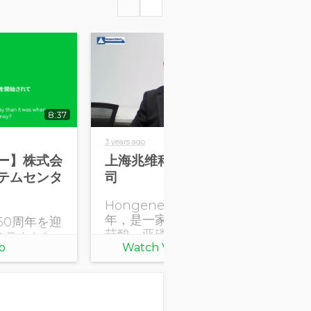
8:37
8:40
3 years ago
4 ye
ー】株式会
上海兆维科技发展有限公
【
テムセンタ
司
ク
式
Hongene成立于2001
年，是一家从事核苷，核
50周年を迎
コ
苷酸，亚磷酰胺等 产品研
ステムセン
ビ
o
Watch Video
发和生产的生物化工企
」と「事務処
ク
业。是全球领先的核苷类
せ、業務シ
し
产品制造商。 Hongene
ら保守、シ
を
起源于中国上海，并在美
ポートなど
サ
国、日本、欧洲分别建有
業務の運営