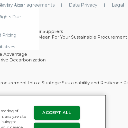
s
User agreements
Data Privacy
Legal
lavery Acts
ights Due
e
ability With Their Suppliers
d Pricing
 – And What They Mean For Your Sustainable Procurement
e Procurement
itiatives
ve Advantage
rive Decarbonization
curement Into a Strategic Sustainability and Resilience P
 storing of
ACCEPT ALL
n
n, analyze site
tinuing to
 your device.