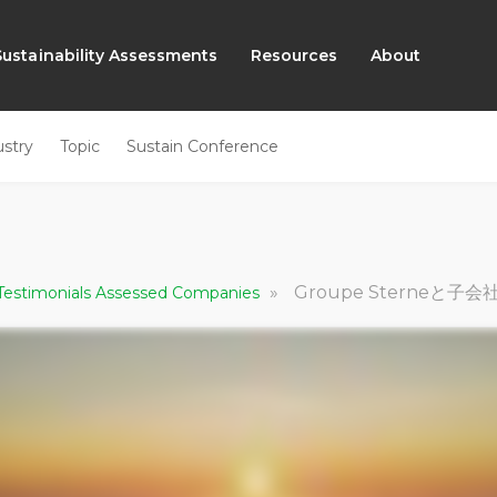
Sustainability Assessments
Resources
About
ustry
Topic
Sustain Conference
»
Groupe Sterneと子会社Nove
 Testimonials Assessed Companies