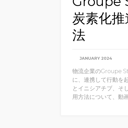
Groupe
炭素化推
法
JANUARY 2024
物流企業のGroupe
に、連携して行動を
とイニシアチブ、そし
用方法について、動