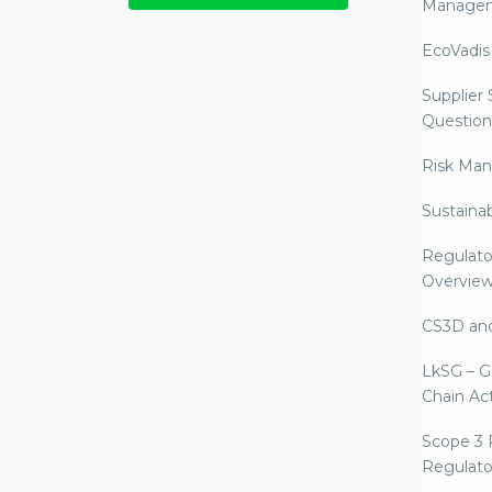
Manage
EcoVadis
Supplier
Question
Risk Ma
Sustaina
Regulato
Overvie
CS3D an
LkSG – G
Chain Ac
Scope 3 
Regulato