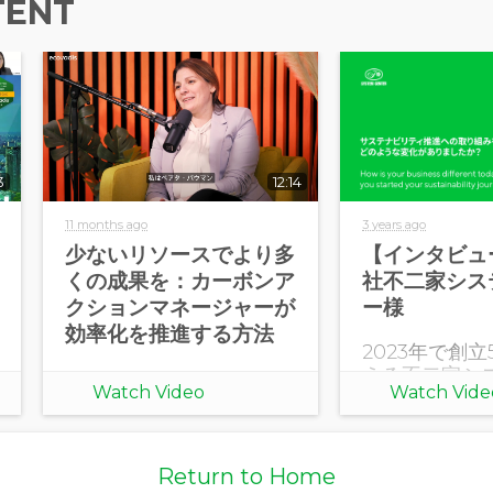
TENT
3
12:14
11 months ago
3 years ago
少ないリソースでより多
【インタビュ
くの成果を：カーボンア
社不二家シス
クションマネージャーが
ー様
効率化を推進する方法
2023年で創立
える不二家シ
Watch Video
Watch Vide
ター。「I T
理」を融合さ
ステム開発か
ステム運用サ
Return to Home
包括的なBPO