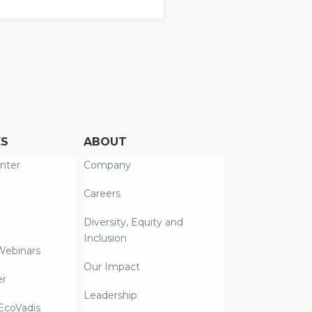
实验室或办事机构。 通过
021年より
于制药，诊断和生物技术
評価を受審し、
公司合作，不断开发这一
ルを獲得す
领域的新产品。
ES
ABOUT
nter
Company
Careers
Diversity, Equity and
Inclusion
Webinars
Our Impact
er
Leadership
coVadis