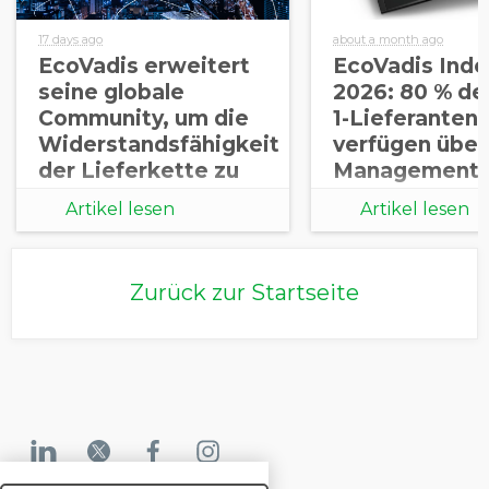
17 days ago
about a month ago
EcoVadis erweitert
EcoVadis Inde
seine globale
2026: 80 % der
Community, um die
1-Lieferanten
Widerstandsfähigkeit
verfügen über
der Lieferkette zu
Managementp
stärken
zu
Artikel lesen
Artikel lesen
Nachhaltigkei
in ihren eigen
Lieferket
Zurück zur Startseite