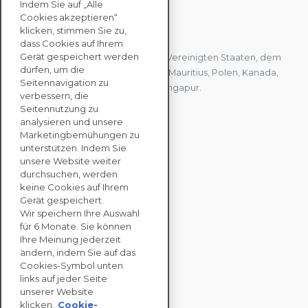
Indem Sie auf „Alle
Cookies akzeptieren“
KONTAKTIEREN SIE UNS
klicken, stimmen Sie zu,
dass Cookies auf Ihrem
Gerät gespeichert werden
Wir haben Büros in Frankreich, den Vereinigten Staaten, dem
dürfen, um die
Vereinigten Königreich, Hongkong, Mauritius, Polen, Kanada,
Seitennavigation zu
Deutschland, Japan, Spanien und Singapur.
verbessern, die
Seitennutzung zu
analysieren und unsere
KONTAKTIEREN SIE
Marketingbemühungen zu
UNS
unterstützen. Indem Sie
unsere Website weiter
durchsuchen, werden
keine Cookies auf Ihrem
UNTERNEHMENS
Gerät gespeichert.
LÖSUNGEN
Wir speichern Ihre Auswahl
für 6 Monate. Sie können
NACHHALTIGKEITS
Ihre Meinung jederzeit
ändern, indem Sie auf das
BEWERTUNGEN
Cookies-Symbol unten
RESSOURCEN
links auf jeder Seite
ÜBER
unserer Website
klicken.
Cookie-