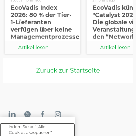
about a month ago
2 months ago
EcoVadis Index
EcoVadis künd
2026: 80 % der Tier-
"Catalyst 2026
1-Lieferanten
Die globale vi
verfügen über keine
Veranstaltung,
Managementprozesse
den “Network
zu
Advantage“ fü
Artikel lesen
Artikel lesen
Nachhaltigkeitsrisiken
nachhaltige
in ihren eigenen
Lieferkette b
Lieferket
Zurück zur Startseite
Indem Sie auf „Alle
Cookies akzeptieren“