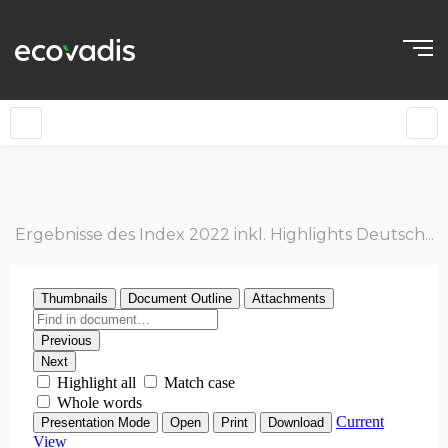
Ergebnisse des Index 2022 inkl. Highlights Deutschland [Infographik]