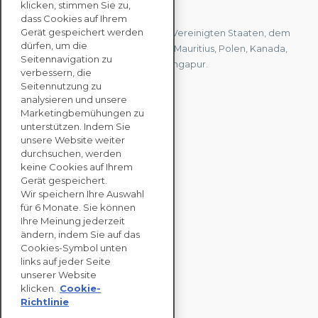
KONTAKTIEREN SIE UNS
klicken, stimmen Sie zu,
dass Cookies auf Ihrem
Gerät gespeichert werden
Wir haben Büros in Frankreich, den Vereinigten Staaten, dem
dürfen, um die
Vereinigten Königreich, Hongkong, Mauritius, Polen, Kanada,
Seitennavigation zu
Deutschland, Japan, Spanien und Singapur.
verbessern, die
Seitennutzung zu
analysieren und unsere
KONTAKTIEREN SIE
Marketingbemühungen zu
UNS
unterstützen. Indem Sie
unsere Website weiter
durchsuchen, werden
keine Cookies auf Ihrem
UNTERNEHMENS
Gerät gespeichert.
LÖSUNGEN
Wir speichern Ihre Auswahl
für 6 Monate. Sie können
NACHHALTIGKEITS
Ihre Meinung jederzeit
ändern, indem Sie auf das
BEWERTUNGEN
Cookies-Symbol unten
RESSOURCEN
links auf jeder Seite
ÜBER
unserer Website
klicken.
Cookie-
Richtlinie