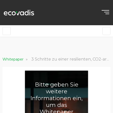
»
3 Schritte zu einer resilienten, CO2-armen Lieferkette
Whitepaper
Bitte geben Sie
weitere
Informationen ein,
um das
Whitepaper