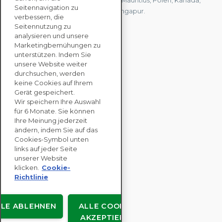
Vereinigten Königreich, Hongkong, Mauritius, Polen, Kanada,
Seitennavigation zu
Deutschland, Japan, Spanien und Singapur.
verbessern, die
Seitennutzung zu
analysieren und unsere
KONTAKTIEREN SIE
Marketingbemühungen zu
UNS
unterstützen. Indem Sie
unsere Website weiter
durchsuchen, werden
keine Cookies auf Ihrem
UNTERNEHMENS
Gerät gespeichert.
LÖSUNGEN
Wir speichern Ihre Auswahl
für 6 Monate. Sie können
NACHHALTIGKEITS
Ihre Meinung jederzeit
ändern, indem Sie auf das
BEWERTUNGEN
Cookies-Symbol unten
RESSOURCEN
links auf jeder Seite
ÜBER
unserer Website
klicken.
Cookie-
Richtlinie
LLE ABLEHNEN
ALLE COOKIES
Urheberrecht © EcoVadis
AKZEPTIEREN