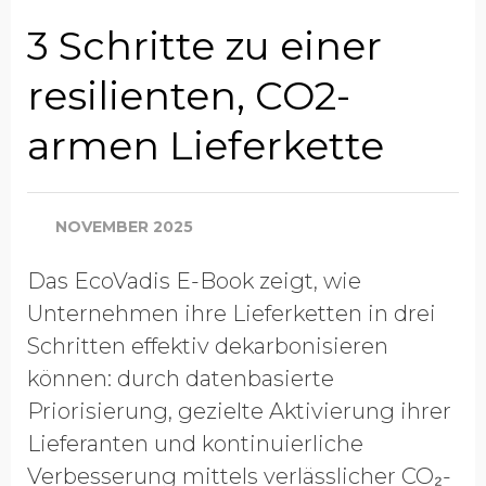
Position
3 Schritte zu einer
resilienten, CO2-
Unternehmen
armen Lieferkette
Industrie
NOVEMBER 2025
Das EcoVadis E-Book zeigt, wie
Jahresumsatz (global)
Unternehmen ihre Lieferketten in drei
Schritten effektiv dekarbonisieren
können: durch datenbasierte
Land
Priorisierung, gezielte Aktivierung ihrer
Lieferanten und kontinuierliche
Verbesserung mittels verlässlicher CO₂-