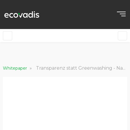
»
Transparenz statt Greenwashing - Nachhaltigkeitskommunikation im Zeichen der Green Claims Directive - B.A.U.M. Insights 03/2024
Whitepaper