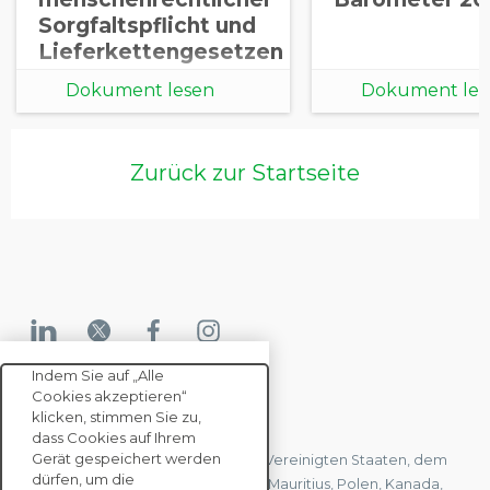
Sorgfaltspflicht und
Lieferkettengesetzen
Dokument lesen
Dokument les
Zurück zur Startseite
Indem Sie auf „Alle
Cookies akzeptieren“
KONTAKTIEREN SIE UNS
klicken, stimmen Sie zu,
dass Cookies auf Ihrem
Gerät gespeichert werden
Wir haben Büros in Frankreich, den Vereinigten Staaten, dem
dürfen, um die
Vereinigten Königreich, Hongkong, Mauritius, Polen, Kanada,