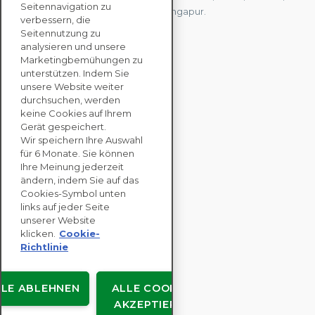
Seitennavigation zu
Deutschland, Japan, Spanien und Singapur.
verbessern, die
Seitennutzung zu
analysieren und unsere
KONTAKTIEREN SIE
Marketingbemühungen zu
UNS
unterstützen. Indem Sie
unsere Website weiter
durchsuchen, werden
keine Cookies auf Ihrem
UNTERNEHMENS
Gerät gespeichert.
LÖSUNGEN
Wir speichern Ihre Auswahl
für 6 Monate. Sie können
NACHHALTIGKEITS
Ihre Meinung jederzeit
ändern, indem Sie auf das
BEWERTUNGEN
Cookies-Symbol unten
RESSOURCEN
links auf jeder Seite
ÜBER
unserer Website
klicken.
Cookie-
Richtlinie
LLE ABLEHNEN
ALLE COOKIES
Urheberrecht © EcoVadis
AKZEPTIEREN
Benutzervereinbarungen