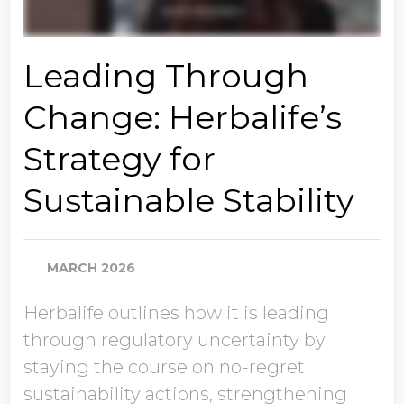
Leading Through
Change: Herbalife’s
Strategy for
Sustainable Stability
MARCH 2026
Herbalife outlines how it is leading
through regulatory uncertainty by
staying the course on no-regret
sustainability actions, strengthening