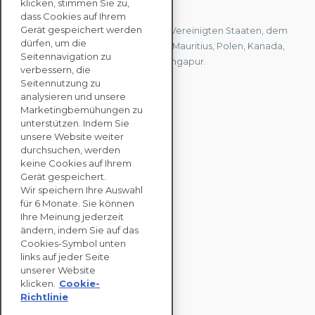
KONTAKTIEREN SIE UNS
klicken, stimmen Sie zu,
dass Cookies auf Ihrem
Gerät gespeichert werden
Wir haben Büros in Frankreich, den Vereinigten Staaten, dem
dürfen, um die
Vereinigten Königreich, Hongkong, Mauritius, Polen, Kanada,
Seitennavigation zu
Deutschland, Japan, Spanien und Singapur.
verbessern, die
Seitennutzung zu
analysieren und unsere
KONTAKTIEREN SIE
Marketingbemühungen zu
UNS
unterstützen. Indem Sie
unsere Website weiter
durchsuchen, werden
keine Cookies auf Ihrem
UNTERNEHMENS
Gerät gespeichert.
LÖSUNGEN
Wir speichern Ihre Auswahl
für 6 Monate. Sie können
NACHHALTIGKEITS
Ihre Meinung jederzeit
ändern, indem Sie auf das
BEWERTUNGEN
Cookies-Symbol unten
RESSOURCEN
links auf jeder Seite
ÜBER
unserer Website
klicken.
Cookie-
Richtlinie