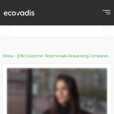
»
Wistia - [EN] Customer Testimonials Requesting Companies