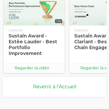
1:16
3 years ago
3 years ago
Sustain Award -
Sustain Award
Estēe Lauder - Best
Clariant - Bes
Portfolio
Chain Engage
Improvement
Regarder la vidéo
Regarder la vi
Revenir à l'Accueil