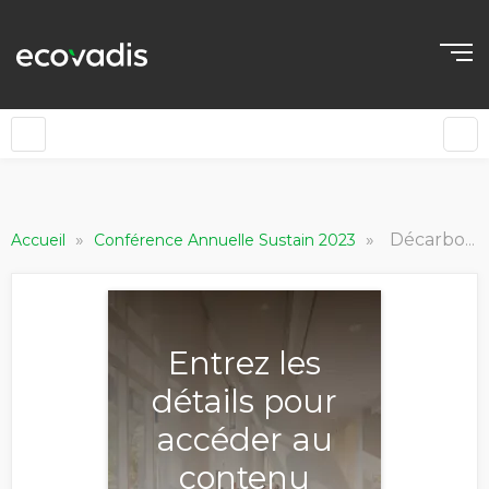
»
»
Décarbonation de la chaîne d'approvisionnement : un parcours de collaboration et d'innovation
Accueil
Conférence Annuelle Sustain 2023
Entrez les
détails pour
accéder au
contenu