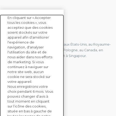
En cliquant sur « Accepter
tous les cookies », vous
acceptez que des cookies
soient stockés sur votre
CONTACTEZ-NOUS
appareil afin d'améliorer
l'expérience de
Nous avons des bureaux en France, aux États-Unis, au Royaume-
navigation, d'analyser
Uni, à Hong Kong, à l'île Maurice, en Pologne, au Canada, en
l'utilisation du site et de
Allemagne, au Japon, en Espagne et à Singapour.
nous aider dans nos efforts
de marketing. Si vous
continuez à naviguer sur
notre site web, aucun
CONTACTEZ-NOUS
cookie ne sera stocké sur
votre appareil.
Nous enregistrons votre
SOLUTIONS
choix pendant 6 mois. Vous
ENTERPRISE
pouvez changer d’avis à
tout moment en cliquant
sur l’icône des cookies,
ÉVALUATIONS RSE
située en bas à gauche de
RESSOURCES