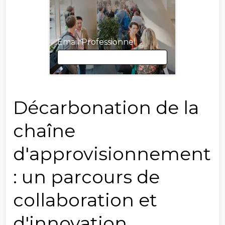
Email Professionnel
Email Professionnel
Décarbonation de la
chaîne
Prénom
d'approvisionnement
: un parcours de
Nom
collaboration et
d'innovation
Société