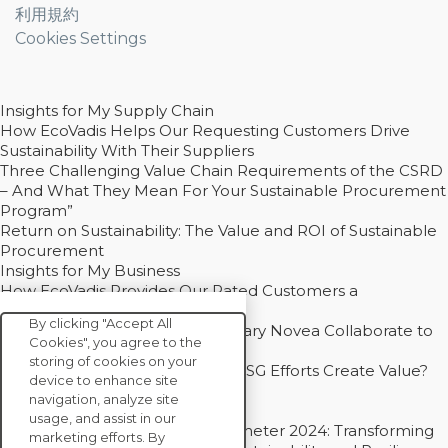
利用規約
Cookies Settings
Insights for My Supply Chain
How EcoVadis Helps Our Requesting Customers Drive
Sustainability With Their Suppliers
Three Challenging Value Chain Requirements of the CSRD
– And What They Mean For Your Sustainable Procurement
Program”
Return on Sustainability: The Value and ROI of Sustainable
Procurement
Insights for My Business
How EcoVadis Provides Our Rated Customers a
Competitive Advantage
By clicking "Accept All
How Groupe Sterne and Subsidiary Novea Collaborate to
Cookies", you agree to the
Drive Decarbonization
storing of cookies on your
Bain - EcoVadis Joint Study: Do ESG Efforts Create Value?
device to enhance site
Recommended
navigation, analyze site
Carbon Action Report 2025
usage, and assist in our
Sustainable Procurement Barometer 2024: Transforming
marketing efforts. By