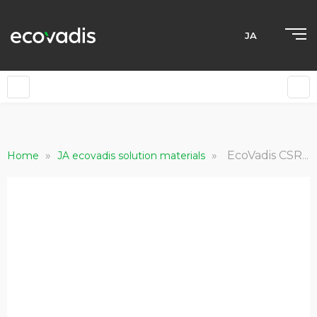
JA
»
»
EcoVadis CSRD Brochure JA
Home
JA ecovadis solution materials