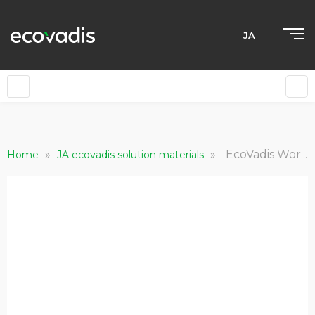
JA
»
»
EcoVadis Worker Voice Connect Brochure
Home
JA ecovadis solution materials