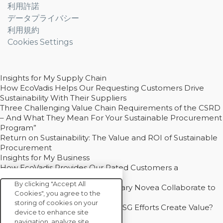
利用許諾
データプライバシー
利用規約
Cookies Settings
Insights for My Supply Chain
How EcoVadis Helps Our Requesting Customers Drive
Sustainability With Their Suppliers
Three Challenging Value Chain Requirements of the CSRD
– And What They Mean For Your Sustainable Procurement
Program”
Return on Sustainability: The Value and ROI of Sustainable
Procurement
Insights for My Business
How EcoVadis Provides Our Rated Customers a
Competitive Advantage
By clicking "Accept All
How Groupe Sterne and Subsidiary Novea Collaborate to
Cookies", you agree to the
Drive Decarbonization
storing of cookies on your
Bain - EcoVadis Joint Study: Do ESG Efforts Create Value?
device to enhance site
Recommended
navigation, analyze site