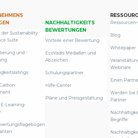
NEHMENS
RESSOUR
GEN
NACHHALTIGKEITS
Ressourcen-
BEWERTUNGEN
 der Sustainability
Blog
nce Suite
Vorteile einer Bewertung
Whitepaper
tierung und -
EcoVadis Medaillen und
ung
Abzeichen
Veranstaltu
Webinare
gkeitsratings
Schulungspartner
Einen Partne
Carbon
Hilfe-Center
ment
Werden Sie 
Pläne und Preisgestaltung
Partner
 E-Learning-
y
Nachhaltigke
Begriffe
ewertungsfragebögen
ranten
Nachhaltigke