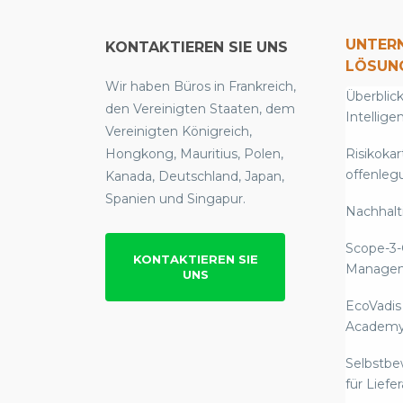
UNTER
KONTAKTIEREN SIE UNS
LÖSUN
Wir haben Büros in Frankreich,
Überblick
den Vereinigten Staaten, dem
Intellige
Vereinigten Königreich,
Hongkong, Mauritius, Polen,
Risikokar
offenleg
Kanada, Deutschland, Japan,
Spanien und Singapur.
Nachhalti
Scope-3-
KONTAKTIEREN SIE
Manage
UNS
EcoVadis
Academ
Selbstb
für Liefe