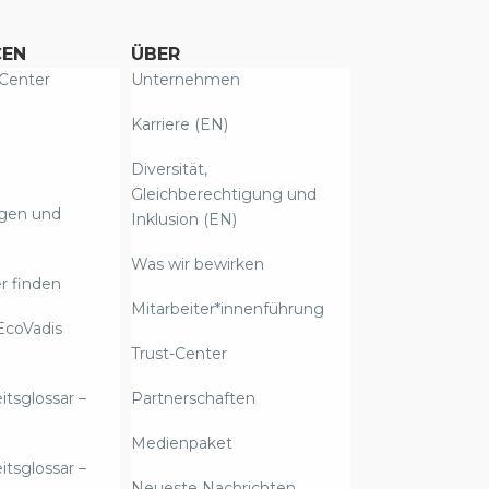
CEN
ÜBER
Center
Unternehmen
Karriere (EN)
Diversität,
Gleichberechtigung und
ngen und
Inklusion (EN)
Was wir bewirken
r finden
Mitarbeiter*innenführung
EcoVadis
Trust-Center
itsglossar –
Partnerschaften
Medienpaket
itsglossar –
Neueste Nachrichten