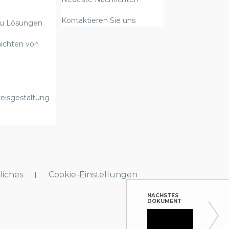
Kontaktieren Sie uns
zu Lösungen
hichten von
eisgestaltung
liches
Cookie-Einstellungen
NÄCHSTES
DOKUMENT
Galvan