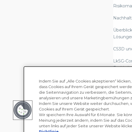
Risikom
Nachhalt
Überblick
Lösunge
CS3D un
LkSG-Co
EcoVadis
Berichte
Indem Sie auf „Alle Cookies akzeptieren“ klicken,
Scope-3-
dass Cookies auf Ihrem Gerät gespeichert werde
die Seitennavigation zu verbessern, die Seitenn
regulato
analysieren und unsere Marketingbemühungen zu
Urheberrecht © EcoVadis
B
Indem Sie unsere Website weiter durchsuchen, 
Gesetze
Cookies auf Ihrem Gerät gespeichert.
Sklaverei
Wir speichern Ihre Auswahl für 6 Monate. Sie kön
Meinung jederzeit ändern, indem Sie auf das C
Mensche
unten links auf jeder Seite unserer Website klicke
Diligenc
Richtlinie