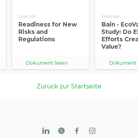
3 years ago
3 years ago
Readiness for New
Bain - EcoV
Risks and
Study: Do 
Regulations
Efforts Cre
Value?
Dokument lesen
Dokument 
Zurück zur Startseite