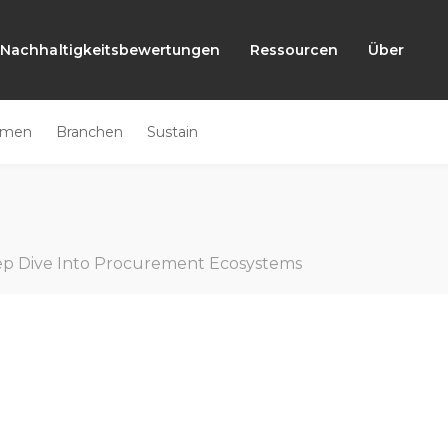
Nachhaltigkeitsbewertungen
Ressourcen
Über
emen
Branchen
Sustain
p Dive Into Procurement Ecosystems