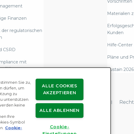
Vorschriften
anagement
Materialien 
ige Finanzen
Erfolgsgesc
 der regulatorischen
Kunden
n
Hilfe-Center
d CSRD
Pläne und Pr
mpliance mit
 erfüllen
Sustain 2026
rstattung über
 stimmen Sie zu,
ALLE COOKIES
Emissionen und
n dürfen, um
AKZEPTIEREN
utzung zu
rische Compliance
 unterstützen.
enutzervereinbarungen
Datenschutz
Recht
werden keine
 gegen moderne
ALLE ABLEHNEN
nen Ihre
ookies-Symbol
nrechts-Due
Cookie-
n.
Cookie-
e
Einstellungen