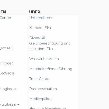
CEN
ÜBER
Center
Unternehmen
Karriere (EN)
Diversität,
Gleichberechtigung und
ngen und
Inklusion (EN)
Was wir bewirken
r finden
Mitarbeiter*innenführung
EcoVadis
Trust-Center
itsglossar –
Partnerschaften
Medienpaket
itsglossar –
Neueste Nachrichten