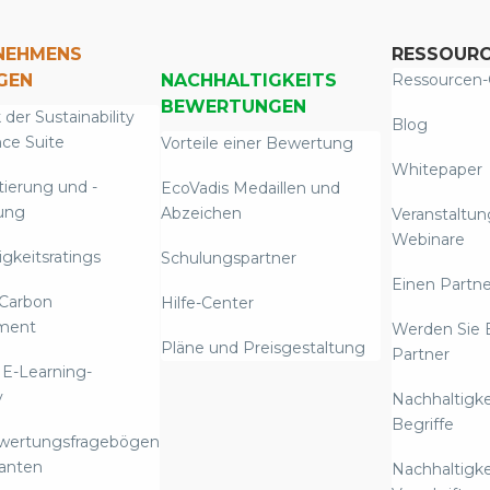
NEHMENS
RESSOUR
GEN
NACHHALTIGKEITS
Ressourcen-
BEWERTUNGEN
 der Sustainability
Blog
nce Suite
Vorteile einer Bewertung
Whitepaper
tierung und -
EcoVadis Medaillen und
ung
Abzeichen
Veranstaltu
Webinare
gkeitsratings
Schulungspartner
Einen Partne
Carbon
Hilfe-Center
ment
Werden Sie 
Pläne und Preisgestaltung
Partner
 E-Learning-
y
Nachhaltigke
Begriffe
ewertungsfragebögen
ranten
Nachhaltigke