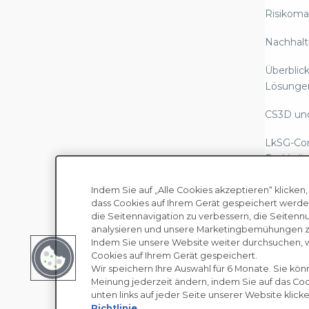
Risikom
Nachhalt
Überblick
Lösunge
CS3D un
LkSG-Co
EcoVadis
Berichte
Indem Sie auf „Alle Cookies akzeptieren“ klicken,
Scope-3-
dass Cookies auf Ihrem Gerät gespeichert werde
die Seitennavigation zu verbessern, die Seitenn
regulato
analysieren und unsere Marketingbemühungen zu
Urheberrecht © EcoVadis
B
Indem Sie unsere Website weiter durchsuchen, 
Gesetze
Cookies auf Ihrem Gerät gespeichert.
Sklaverei
Wir speichern Ihre Auswahl für 6 Monate. Sie kön
Meinung jederzeit ändern, indem Sie auf das C
Mensche
unten links auf jeder Seite unserer Website klicke
Diligenc
Richtlinie