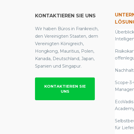
UNTER
KONTAKTIEREN SIE UNS
LÖSUN
Wir haben Büros in Frankreich,
Überblick
den Vereinigten Staaten, dem
Intellige
Vereinigten Königreich,
Hongkong, Mauritius, Polen,
Risikokar
offenleg
Kanada, Deutschland, Japan,
Spanien und Singapur.
Nachhalti
Scope-3-
KONTAKTIEREN SIE
Manage
UNS
EcoVadis
Academ
Selbstb
für Liefe