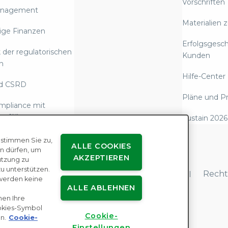
Vorschriften
anagement
Materialien 
ige Finanzen
Erfolgsgesc
 der regulatorischen
Kunden
n
Hilfe-Center
d CSRD
Pläne und Pr
mpliance mit
 erfüllen
Sustain 2026
rstattung über
 stimmen Sie zu,
ALLE COOKIES
Emissionen und
n dürfen, um
AKZEPTIEREN
utzung zu
rische Compliance
 unterstützen.
enutzervereinbarungen
Datenschutz
Recht
werden keine
 gegen moderne
ALLE ABLEHNEN
nen Ihre
ookies-Symbol
nrechts-Due
Cookie-
n.
Cookie-
e
Einstellungen