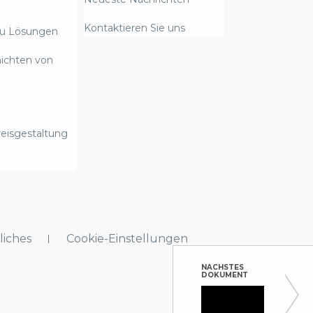
Kontaktieren Sie uns
zu Lösungen
hichten von
eisgestaltung
liches
Cookie-Einstellungen
NÄCHSTES
DOKUMENT
Readin