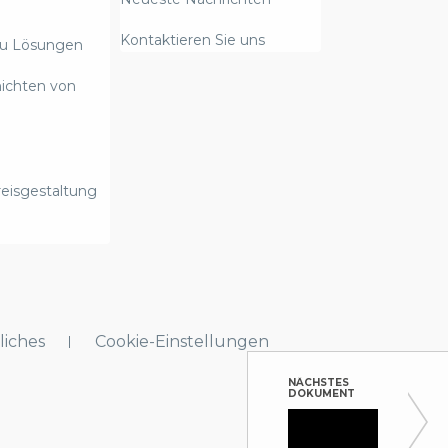
Kontaktieren Sie uns
zu Lösungen
hichten von
eisgestaltung
liches
Cookie-Einstellungen
NÄCHSTES
DOKUMENT
Spend 