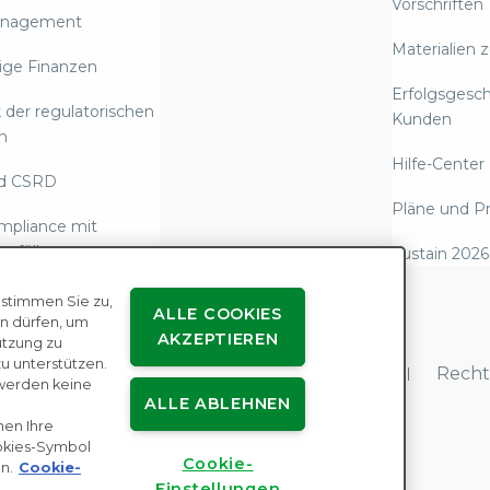
Vorschriften
anagement
Materialien 
ige Finanzen
Erfolgsgesc
 der regulatorischen
Kunden
n
Hilfe-Center
d CSRD
Pläne und Pr
mpliance mit
 erfüllen
Sustain 2026
rstattung über
 stimmen Sie zu,
ALLE COOKIES
Emissionen und
n dürfen, um
AKZEPTIEREN
utzung zu
rische Compliance
 unterstützen.
enutzervereinbarungen
Datenschutz
Recht
werden keine
 gegen moderne
ALLE ABLEHNEN
nen Ihre
ookies-Symbol
nrechts-Due
Cookie-
n.
Cookie-
e
Einstellungen