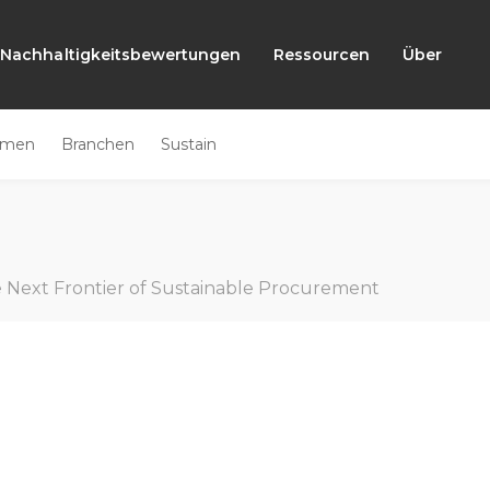
Nachhaltigkeitsbewertungen
Ressourcen
Über
emen
Branchen
Sustain
 Next Frontier of Sustainable Procurement