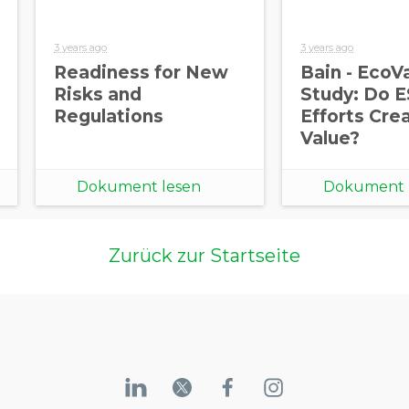
3 years ago
3 years ago
Readiness for New
Bain - EcoV
Risks and
Study: Do 
Regulations
Efforts Cre
Value?
Dokument lesen
Dokument 
Zurück zur Startseite