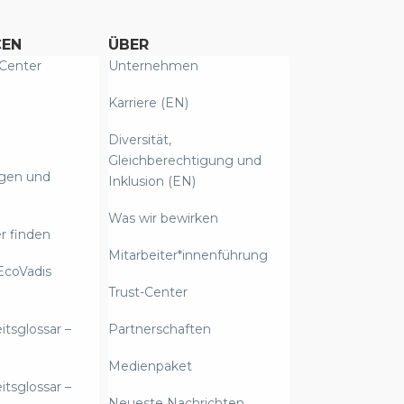
CEN
ÜBER
Center
Unternehmen
Karriere (EN)
Diversität,
Gleichberechtigung und
ngen und
Inklusion (EN)
Was wir bewirken
r finden
Mitarbeiter*innenführung
EcoVadis
Trust-Center
itsglossar –
Partnerschaften
Medienpaket
itsglossar –
Neueste Nachrichten