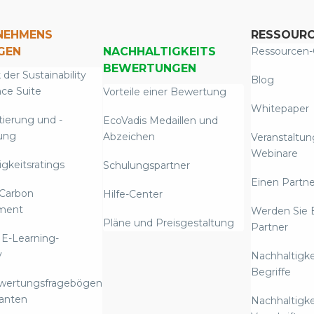
NEHMENS
RESSOUR
GEN
NACHHALTIGKEITS
Ressourcen-
BEWERTUNGEN
 der Sustainability
Blog
nce Suite
Vorteile einer Bewertung
Whitepaper
tierung und -
EcoVadis Medaillen und
ung
Abzeichen
Veranstaltu
Webinare
gkeitsratings
Schulungspartner
Einen Partne
Carbon
Hilfe-Center
ment
Werden Sie 
Pläne und Preisgestaltung
Partner
 E-Learning-
y
Nachhaltigke
Begriffe
ewertungsfragebögen
ranten
Nachhaltigke