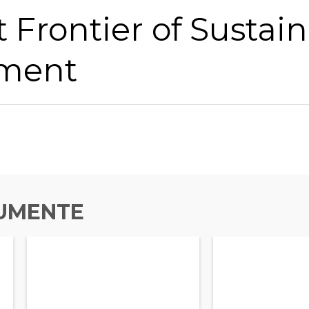
 Frontier of Sustai
ment
UMENTE