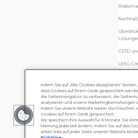
Risikom
Nachhalt
Überblick
Lösunge
CS3D un
LkSG-Co
EcoVadis
Berichte
Indem Sie auf „Alle Cookies akzeptieren“ klicken,
Scope-3-
dass Cookies auf Ihrem Gerät gespeichert werde
die Seitennavigation zu verbessern, die Seitenn
regulato
analysieren und unsere Marketingbemühungen zu
Urheberrecht © EcoVadis
B
Indem Sie unsere Website weiter durchsuchen, 
Gesetze
Cookies auf Ihrem Gerät gespeichert.
Sklaverei
Wir speichern Ihre Auswahl für 6 Monate. Sie kön
Meinung jederzeit ändern, indem Sie auf das C
Mensche
unten links auf jeder Seite unserer Website klicke
Diligenc
Richtlinie