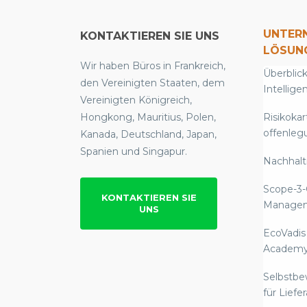
UNTER
KONTAKTIEREN SIE UNS
LÖSUN
Wir haben Büros in Frankreich,
Überblick
den Vereinigten Staaten, dem
Intellige
Vereinigten Königreich,
Hongkong, Mauritius, Polen,
Risikokar
offenleg
Kanada, Deutschland, Japan,
Spanien und Singapur.
Nachhalti
Scope-3-
KONTAKTIEREN SIE
Manage
UNS
EcoVadis
Academ
Selbstb
für Liefe