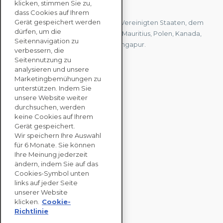
KONTAKTIEREN SIE UNS
klicken, stimmen Sie zu,
dass Cookies auf Ihrem
Gerät gespeichert werden
Wir haben Büros in Frankreich, den Vereinigten Staaten, dem
dürfen, um die
Vereinigten Königreich, Hongkong, Mauritius, Polen, Kanada,
Seitennavigation zu
Deutschland, Japan, Spanien und Singapur.
verbessern, die
Seitennutzung zu
analysieren und unsere
KONTAKTIEREN SIE
Marketingbemühungen zu
UNS
unterstützen. Indem Sie
unsere Website weiter
durchsuchen, werden
keine Cookies auf Ihrem
UNTERNEHMENS
Gerät gespeichert.
LÖSUNGEN
Wir speichern Ihre Auswahl
für 6 Monate. Sie können
NACHHALTIGKEITS
Ihre Meinung jederzeit
ändern, indem Sie auf das
BEWERTUNGEN
Cookies-Symbol unten
RESSOURCEN
links auf jeder Seite
ÜBER
unserer Website
klicken.
Cookie-
Richtlinie