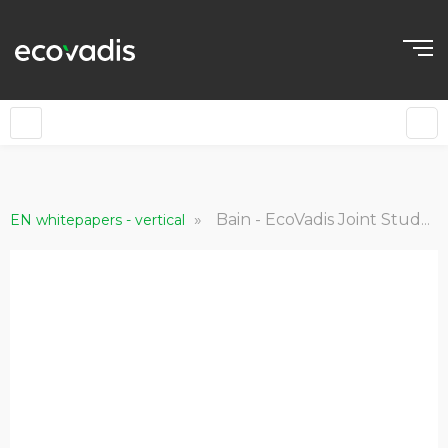
»
Bain - EcoVadis Joint Study: Do ESG Efforts Create Value?
EN whitepapers - vertical