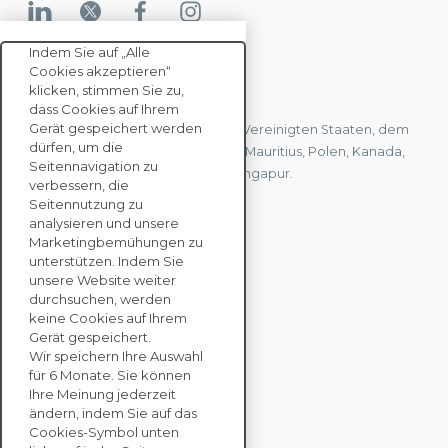
Indem Sie auf „Alle
Cookies akzeptieren“
KONTAKTIEREN SIE UNS
klicken, stimmen Sie zu,
dass Cookies auf Ihrem
Gerät gespeichert werden
Wir haben Büros in Frankreich, den Vereinigten Staaten, dem
dürfen, um die
Vereinigten Königreich, Hongkong, Mauritius, Polen, Kanada,
Seitennavigation zu
Deutschland, Japan, Spanien und Singapur.
verbessern, die
Seitennutzung zu
analysieren und unsere
KONTAKTIEREN SIE
Marketingbemühungen zu
UNS
unterstützen. Indem Sie
unsere Website weiter
durchsuchen, werden
keine Cookies auf Ihrem
UNTERNEHMENS
Gerät gespeichert.
LÖSUNGEN
Wir speichern Ihre Auswahl
für 6 Monate. Sie können
NACHHALTIGKEITS
Ihre Meinung jederzeit
ändern, indem Sie auf das
BEWERTUNGEN
Cookies-Symbol unten
RESSOURCEN