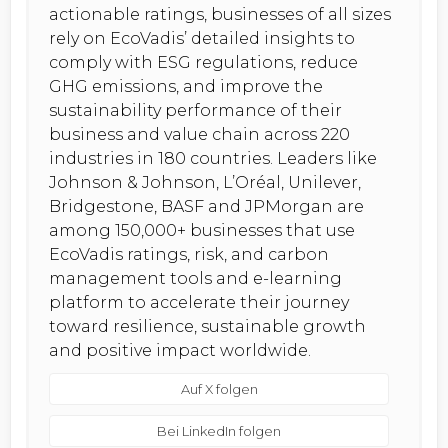
actionable ratings, businesses of all sizes
rely on EcoVadis’ detailed insights to
comply with ESG regulations, reduce
GHG emissions, and improve the
sustainability performance of their
business and value chain across 220
industries in 180 countries. Leaders like
Johnson & Johnson, L’Oréal, Unilever,
Bridgestone, BASF and JPMorgan are
among 150,000+ businesses that use
EcoVadis ratings, risk, and carbon
management tools and e-learning
platform to accelerate their journey
toward resilience, sustainable growth
and positive impact worldwide.
Auf X folgen
Bei LinkedIn folgen