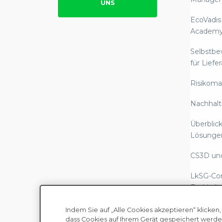
UNS
EcoVadis
Academ
Selbstb
für Liefe
Risikom
Nachhalt
Überblick
Lösunge
CS3D un
LkSG-Co
EcoVadis
Berichte
Indem Sie auf „Alle Cookies akzeptieren“ klicken,
Scope-3-
dass Cookies auf Ihrem Gerät gespeichert werde