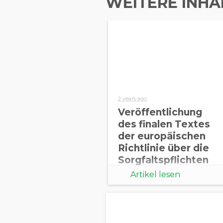
WEITERE INHA
2 years ago
Veröffentlichung
des finalen Textes
der europäischen
Richtlinie über die
Sorgfaltspflichten
von Unternehmen
Artikel lesen
(CSDDD)