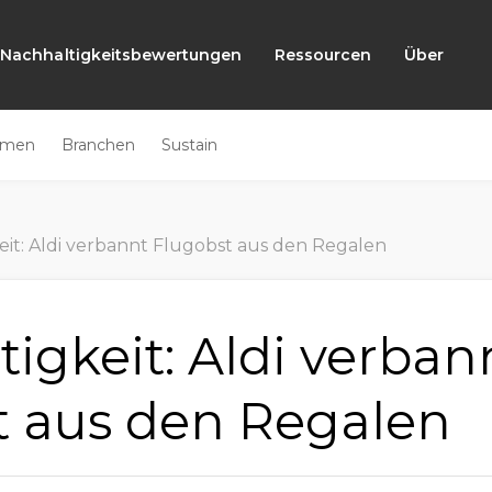
Nachhaltigkeitsbewertungen
Ressourcen
Über
emen
Branchen
Sustain
eit: Aldi verbannt Flugobst aus den Regalen
igkeit: Aldi verban
t aus den Regalen