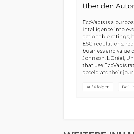
Über den Auto
EcoVadis is a purpo
intelligence into ev
actionable ratings, b
ESG regulations, re
business and value c
Johnson, L’Oréal, U
that use EcoVadis r
accelerate their jou
Auf X folgen
Bei Li