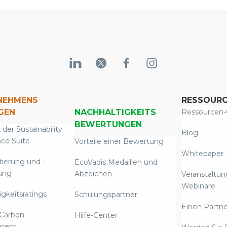
NEHMENS
RESSOUR
GEN
NACHHALTIGKEITS
Ressourcen-
BEWERTUNGEN
 der Sustainability
Blog
nce Suite
Vorteile einer Bewertung
Whitepaper
tierung und -
EcoVadis Medaillen und
ung
Abzeichen
Veranstaltu
Webinare
gkeitsratings
Schulungspartner
Einen Partne
Carbon
Hilfe-Center
ment