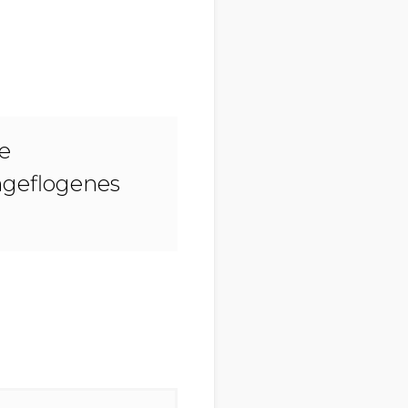
e
ngeflogenes