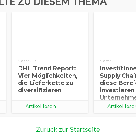
LTE ZU DIESEM THEMA
2 years ago
2 years ago
DHL Trend Report:
Investitione
Vier Möglichkeiten,
Supply Chain
die Lieferkette zu
diese Bere
diversifizieren
investieren
Unternehme
sichere Lie
Artikel lesen
Artikel lese
Zurück zur Startseite