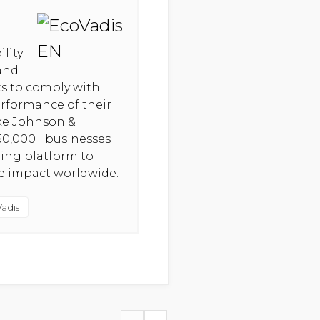
lity
 and
hts to comply with
erformance of their
ike Johnson &
50,000+ businesses
ning platform to
ve impact worldwide.
Vadis