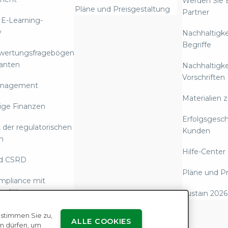
Werden Sie 
Pläne und Preisgestaltung
Partner
 E-Learning-
y
Nachhaltigke
Begriffe
ewertungsfragebögen
ranten
Nachhaltigke
Vorschriften
anagement
Materialien 
ige Finanzen
Erfolgsgesc
 der regulatorischen
Kunden
n
Hilfe-Center
d CSRD
Pläne und Pr
mpliance mit
 erfüllen
Sustain 2026
rstattung über
 stimmen Sie zu,
ALLE COOKIES
Emissionen und
n dürfen, um