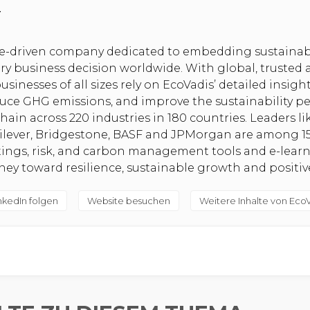
r
se-driven company dedicated to embedding sustainabi
ery business decision worldwide. With global, trusted
usinesses of all sizes rely on EcoVadis’ detailed insig
duce GHG emissions, and improve the sustainability p
hain across 220 industries in 180 countries. Leaders l
nilever, Bridgestone, BASF and JPMorgan are among 1
atings, risk, and carbon management tools and e-lear
rney toward resilience, sustainable growth and positi
nkedIn folgen
Website besuchen
Weitere Inhalte von Eco