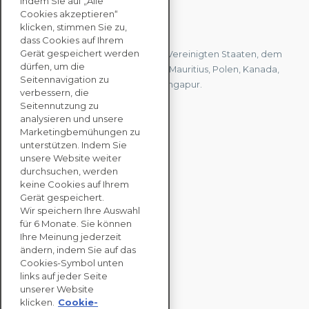
Indem Sie auf „Alle
Cookies akzeptieren“
KONTAKTIEREN SIE UNS
klicken, stimmen Sie zu,
dass Cookies auf Ihrem
Gerät gespeichert werden
Wir haben Büros in Frankreich, den Vereinigten Staaten, dem
dürfen, um die
Vereinigten Königreich, Hongkong, Mauritius, Polen, Kanada,
Seitennavigation zu
Deutschland, Japan, Spanien und Singapur.
verbessern, die
Seitennutzung zu
analysieren und unsere
KONTAKTIEREN SIE
Marketingbemühungen zu
UNS
unterstützen. Indem Sie
unsere Website weiter
durchsuchen, werden
keine Cookies auf Ihrem
UNTERNEHMENS
Gerät gespeichert.
LÖSUNGEN
Wir speichern Ihre Auswahl
für 6 Monate. Sie können
NACHHALTIGKEITS
Ihre Meinung jederzeit
ändern, indem Sie auf das
BEWERTUNGEN
Cookies-Symbol unten
RESSOURCEN
links auf jeder Seite
ÜBER
unserer Website
klicken.
Cookie-