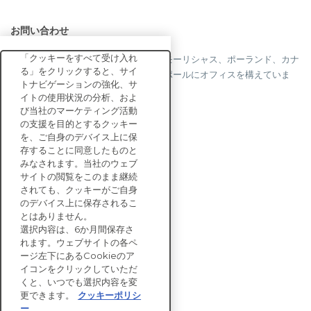
お問い合わせ
「クッキーをすべて受け入れ
当社はフランス、米国、英国、香港、モーリシャス、ポーランド、カナ
る」をクリックすると、サイ
ダ、ドイツ、日本、スペイン、シンガポールにオフィスを構えていま
トナビゲーションの強化、サ
す。
イトの使用状況の分析、およ
び当社のマーケティング活動
の支援を目的とするクッキー
を、ご自身のデバイス上に保
お問い合わせ
存することに同意したものと
みなされます。当社のウェブ
サイトの閲覧をこのまま継続
エンタープライズ向け
されても、クッキーがご自身
ソリューション
のデバイス上に保存されるこ
とはありません。
サステナビリティ
選択内容は、6か月間保存さ
評価
れます。ウェブサイトの各ペ
リソース
ージ左下にあるCookieのア
企業情報
イコンをクリックしていただ
くと、いつでも選択内容を変
更できます。
クッキーポリシ
ー