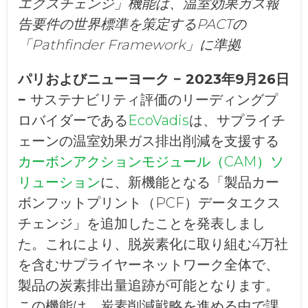
エクスチェンジ」機能は、温室効果ガス報
告要件の世界標準を策定するPACTの
「Pathfinder Framework」に準拠
パリおよびニューヨーク − 2023年9月26日
−
サステナビリティ評価のリーディングプ
ロバイダーである
EcoVadis
は、サプライチ
ェーンの温室効果ガス排出削減を支援する
カーボンアクションモジュール（CAM）ソ
リューション
に、新機能となる「製品カー
ボンフットプリント（PCF）データエクス
チェンジ」を追加したことを発表しまし
た。これにより、脱炭素化に取り組む4万社
を含むサプライヤーネットワーク全体で、
製品の炭素排出量追跡が可能となります。
この機能は、炭素削減戦略を進める中で課