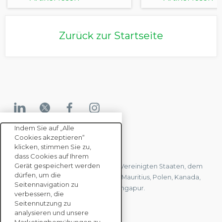
Nachhaltigkei
in ihren eigen
Lieferket
Zurück zur Startseite
Indem Sie auf „Alle
Cookies akzeptieren“
KONTAKTIEREN SIE UNS
klicken, stimmen Sie zu,
dass Cookies auf Ihrem
Gerät gespeichert werden
Wir haben Büros in Frankreich, den Vereinigten Staaten, dem
dürfen, um die
Vereinigten Königreich, Hongkong, Mauritius, Polen, Kanada,
Seitennavigation zu
Deutschland, Japan, Spanien und Singapur.
verbessern, die
Seitennutzung zu
analysieren und unsere
KONTAKTIEREN SIE