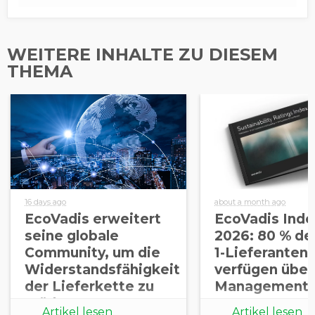
WEITERE INHALTE ZU DIESEM
THEMA
16 days ago
about a month ago
EcoVadis erweitert
EcoVadis Inde
seine globale
2026: 80 % der
Community, um die
1-Lieferanten
Widerstandsfähigkeit
verfügen über
der Lieferkette zu
Managementp
stärken
zu
Artikel lesen
Artikel lesen