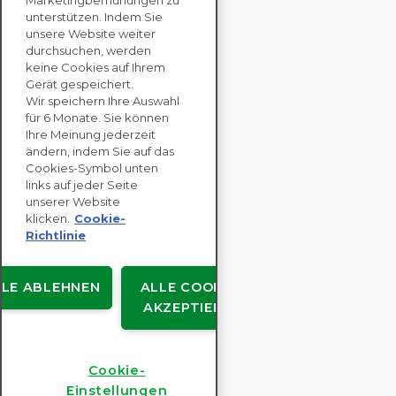
Marketingbemühungen zu
UNS
unterstützen. Indem Sie
unsere Website weiter
durchsuchen, werden
keine Cookies auf Ihrem
UNTERNEHMENS
Gerät gespeichert.
LÖSUNGEN
Wir speichern Ihre Auswahl
für 6 Monate. Sie können
NACHHALTIGKEITS
Ihre Meinung jederzeit
ändern, indem Sie auf das
BEWERTUNGEN
Cookies-Symbol unten
RESSOURCEN
links auf jeder Seite
ÜBER
unserer Website
klicken.
Cookie-
Richtlinie
LLE ABLEHNEN
ALLE COOKIES
Urheberrecht © EcoVadis
AKZEPTIEREN
Benutzervereinbarungen
Datenschutz
Rechtliches
Cookie-
Cookie-Einstellungen
Einstellungen