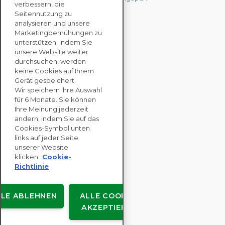
verbessern, die
Seitennutzung zu
analysieren und unsere
KONTAKTIEREN SIE
Marketingbemühungen zu
UNS
unterstützen. Indem Sie
unsere Website weiter
durchsuchen, werden
keine Cookies auf Ihrem
UNTERNEHMENS
Gerät gespeichert.
LÖSUNGEN
Wir speichern Ihre Auswahl
für 6 Monate. Sie können
NACHHALTIGKEITS
Ihre Meinung jederzeit
ändern, indem Sie auf das
BEWERTUNGEN
Cookies-Symbol unten
RESSOURCEN
links auf jeder Seite
ÜBER
unserer Website
klicken.
Cookie-
Richtlinie
LLE ABLEHNEN
ALLE COOKIES
Urheberrecht © EcoVadis
AKZEPTIEREN
Benutzervereinbarungen
Datenschutz