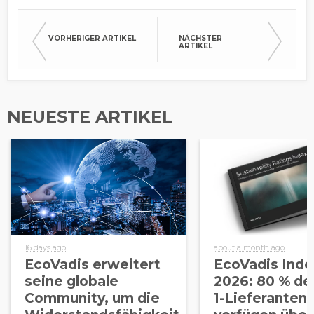
VORHERIGER ARTIKEL
NÄCHSTER
ARTIKEL
NEUESTE ARTIKEL
16 days ago
about a month ago
EcoVadis erweitert
EcoVadis Inde
seine globale
2026: 80 % der
Community, um die
1-Lieferanten