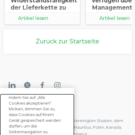
Widerstandsfähigkeit
verfügen über
der Lieferkette zu
Managementp
stärken
zu
Artikel lesen
Artikel lesen
Nachhaltigkei
in ihren eigen
Lieferket
Zurück zur Startseite
Indem Sie auf „Alle
Cookies akzeptieren“
KONTAKTIEREN SIE UNS
klicken, stimmen Sie zu,
dass Cookies auf Ihrem
Gerät gespeichert werden
Wir haben Büros in Frankreich, den Vereinigten Staaten, dem
dürfen, um die
Vereinigten Königreich, Hongkong, Mauritius, Polen, Kanada,
Seitennavigation zu
Deutschland, Japan, Spanien und Singapur.