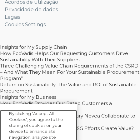
Acordos de utilização
Privacidade de dados
Legais
Cookies Settings
Insights for My Supply Chain
How EcoVadis Helps Our Requesting Customers Drive
Sustainability With Their Suppliers
Three Challenging Value Chain Requirements of the CSRD
– And What They Mean For Your Sustainable Procurement
Program”
Return on Sustainability: The Value and ROI of Sustainable
Procurement
Insights for My Business
How EcoVadis Provides Our Rated Customers a
Competitive Advantage
By clicking "Accept All
How Groupe Sterne and Subsidiary Novea Collaborate to
Cookies", you agree to the
Drive Decarbonization
storing of cookies on your
Bain - EcoVadis Joint Study: Do ESG Efforts Create Value?
device to enhance site
Recommended
navigation, analyze site