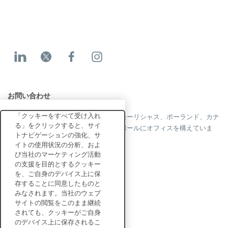
お問い合わせ
「クッキーをすべて受け入れ
当社はフランス、米国、英国、香港、モーリシャス、ポーランド、カナ
る」をクリックすると、サイ
ダ、ドイツ、日本、スペイン、シンガポールにオフィスを構えていま
トナビゲーションの強化、サ
す。
イトの使用状況の分析、およ
び当社のマーケティング活動
の支援を目的とするクッキー
を、ご自身のデバイス上に保
お問い合わせ
存することに同意したものと
みなされます。当社のウェブ
サイトの閲覧をこのまま継続
エンタープライズ向け
されても、クッキーがご自身
ソリューション
のデバイス上に保存されるこ