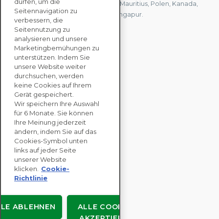
dürfen, um die
Vereinigten Königreich, Hongkong, Mauritius, Polen, Kanada,
Seitennavigation zu
Deutschland, Japan, Spanien und Singapur.
verbessern, die
Seitennutzung zu
analysieren und unsere
KONTAKTIEREN SIE
Marketingbemühungen zu
UNS
unterstützen. Indem Sie
unsere Website weiter
durchsuchen, werden
keine Cookies auf Ihrem
UNTERNEHMENS
Gerät gespeichert.
LÖSUNGEN
Wir speichern Ihre Auswahl
für 6 Monate. Sie können
NACHHALTIGKEITS
Ihre Meinung jederzeit
ändern, indem Sie auf das
BEWERTUNGEN
Cookies-Symbol unten
RESSOURCEN
links auf jeder Seite
ÜBER
unserer Website
klicken.
Cookie-
Richtlinie
LLE ABLEHNEN
ALLE COOKIES
Urheberrecht © EcoVadis
AKZEPTIEREN